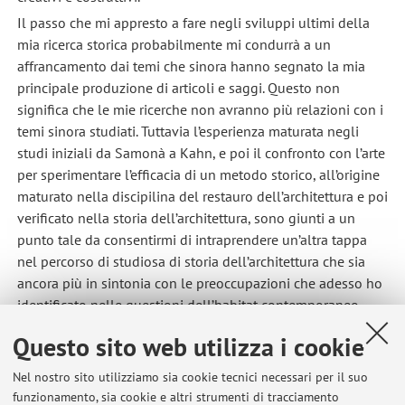
Il passo che mi appresto a fare negli sviluppi ultimi della
mia ricerca storica probabilmente mi condurrà a un
affrancamento dai temi che sinora hanno segnato la mia
principale produzione di articoli e saggi. Questo non
significa che le mie ricerche non avranno più relazioni con i
temi sinora studiati. Tuttavia l’esperienza maturata negli
studi iniziali da Samonà a Kahn, e poi il confronto con l’arte
per sperimentare l’efficacia di un metodo storico, all’origine
maturato nella discipilina del restauro dell’architettura e poi
verificato nella storia dell’architettura, sono giunti a un
punto tale da consentirmi di intraprendere un’altra tappa
nel percorso di studiosa di storia dell’architettura che sia
ancora più in sintonia con le preoccupazioni che adesso ho
identificato nelle questioni dell’habitat contemporaneo
alternativo e del potenziale creativo dei fenomeni del
Questo sito web utilizza i cookie
femminismo (di quello storico e di quello contemporaneo).
Nel nostro sito utilizziamo sia cookie tecnici necessari per il suo
funzionamento, sia cookie e altri strumenti di tracciamento