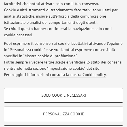
facoltativi che potrai attivare solo con il tuo consenso.
Ultimi avvisi
Cookie e altri strumenti di tracciamento facoltativi sono usati per
analisi statistiche, misure sull'efficacia della comunicazione
Lauree. Avviso per i laureandi: norme anti-plagio
istituzionale e analisi dei comportamenti degli utenti.
Pubblicato il: 07 febbraio 2019
Se chiudi questo banner continuerai la navigazione solo con i
cookie necessari.
Lauree. Richiesta di correlazione: modalità e scadenze
Pubblicato il: 17 gennaio 2019
Puoi esprimere il consenso sui cookie facoltativi attivando l'opzione
in "Personalizza cookie" e, se vuoi, potrai esprimere consensi più
specifici in "Mostra cookie di profilazione".
Esami Storia dell'Architettura e Storia dell'Urbanistica in età
contemporanea
Potrai sempre rivedere le tue scelte e verificare lo stato dei consensi
Pubblicato il: 07 luglio 2015
rientrando nella sezione "Impostazione cookie" del sito.
Per maggiori informazioni
consulta la nostra Cookie policy
.
Tutti gli avvisi
COOKIE DI PROFILAZIONE - FACOLTATIVI
SOLO COOKIE NECESSARI
Si tratta di cookie utilizzati per analizzare le caratteristiche della navigazione
Area riservata
degli utenti, creare profili in base al loro comportamento sul sito, per analisi
Accedi tramite
login
per gestire tutti i contenuti del sito.
di marketing.
PERSONALIZZA COOKIE
Mostra cookie di profilazione