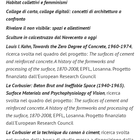
Habitat collettivi e femminismi
Collage di carta, collage digitali: concetti di architettura a
confronto
Rivelare il non visibile: spazi e allestimenti
Sculture in calcestruzzo dal Novecento a oggi
Louis I. Kahn, Towards the Zero Degree of Concrete, 1960-1974
,
ricerca svolta nel quadro del progetto:
The surfaces of cement
and reinforced concrete. A history of the formworks and
processing of the surface, 1870-2008,
EPFL, Losanna. Progetto
finanziato dall'European Research Council
Le Corbusier: Beton Brut and Ineffable Space (1940-1965).
Surface
Materials and Psychophysiology of Vision
,
ricerca
svolta nel quadro del progetto:
The surfaces of cement and
reinforced concrete. A history of the formworks and processing of
the surface, 1870-2008,
EPFL, Losanna. Progetto finanziato
dall'European Research Council
Le Corbusier et la technique du canon à ciment
,
ricerca svolta
nel quadro della borsa di studio messa a disposizione dalla