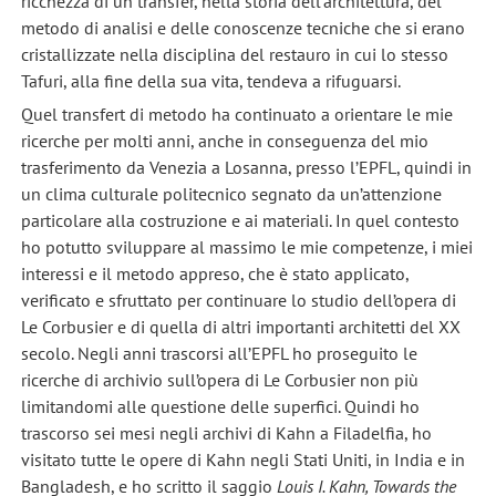
ricchezza di un transfer, nella storia dell’architettura, del
metodo di analisi e delle conoscenze tecniche che si erano
cristallizzate nella disciplina del restauro in cui lo stesso
Tafuri, alla fine della sua vita, tendeva a rifuguarsi.
Quel transfert di metodo ha continuato a orientare le mie
ricerche per molti anni, anche in conseguenza del mio
trasferimento da Venezia a Losanna, presso l’EPFL, quindi in
un clima culturale politecnico segnato da un’attenzione
particolare alla costruzione e ai materiali. In quel contesto
ho potutto sviluppare al massimo le mie competenze, i miei
interessi e il metodo appreso, che è stato applicato,
verificato e sfruttato per continuare lo studio dell’opera di
Le Corbusier e di quella di altri importanti architetti del XX
secolo. Negli anni trascorsi all’EPFL ho proseguito le
ricerche di archivio sull’opera di Le Corbusier non più
limitandomi alle questione delle superfici. Quindi ho
trascorso sei mesi negli archivi di Kahn a Filadelfia, ho
visitato tutte le opere di Kahn negli Stati Uniti, in India e in
Bangladesh, e ho scritto il saggio
Louis I. Kahn, Towards the