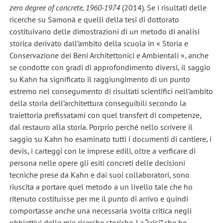
zero degree of concrete, 1960-1974
(2014). Se i risultati delle
ricerche su Samonà e quelli della tesi di dottorato
costituivano delle dimostrazioni di un metodo di analisi
storica derivato dall’ambito della scuola in « Storia e
Conservazione dei Beni Architettonici e Ambientali », anche
se condotte con gradi di approfondimento diversi, il saggio
su Kahn ha significato il raggiungimento di un punto
estremo nel consegumento di risultati scientifici nell’ambito
della storia dell’architettura conseguibili secondo la
traiettoria prefissatami con quel transfert di competenze,
dal restauro alla storia. Porprio perché nello scrivere il
saggio su Kahn ho esaminato tutti i documenti di cantiere, i
devis, i carteggi con le imprese edili, oltre a verficare di
persona nelle opere gli esiti concreti delle decisioni
tecniche prese da Kahn e dai suoi collaboratori, sono
riuscita a portare quel metodo a un livello tale che ho
ritenuto costituisse per me il punto di arrivo e quindi
comportasse anche una necessaria svolta critica negli
obbiettivi delle mie ricerche storiche. La “crisi” che ho