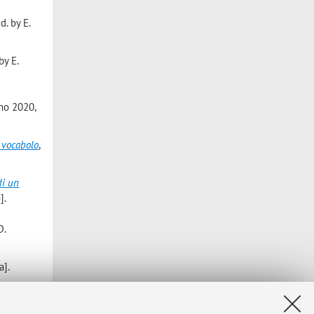
ed. by E.
 by E.
gno 2020,
n vocabolo
,
di un
].
D.
a].