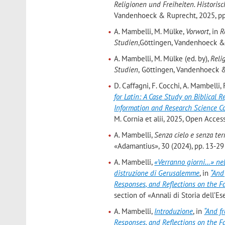
Religionen und Freiheiten. Historis
Vandenhoeck & Ruprecht, 2025, pp. 
A. Mambelli, M. Mülke,
Vorwort
, in
R
Studien
,
Göttingen, Vandenhoeck & 
A. Mambelli, M. Mülke (ed. by),
Reli
Studien
,
Göttingen, Vandenhoeck &
D. Caffagni, F. Cocchi, A. Mambelli, 
for Latin: A Case Study on Biblical R
Information and Research Science Co
M. Cornia et alii, 2025, Open Acces
A. Mambelli,
Senza cielo e senza terr
«Adamantius», 30 (2024), pp. 13-29 
A. Mambelli,
«Verranno giorni…» ne
distruzione di Gerusalemme
, in
“And
Responses, and Reflections on the Fa
section of «Annali di Storia dell’Es
A. Mambelli,
Introduzione
, in
“And f
Responses, and Reflections on the Fa