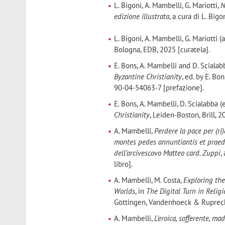
L. Bigoni, A. Mambelli, G. Mariotti,
N
edizione illustrata
, a cura di L. Big
L. Bigoni, A. Mambelli, G. Mariotti (a
Bologna, EDB, 2025 [curatela].
E. Bons, A. Mambelli and D. Scialab
Byzantine Christianity
, ed. by E. Bo
90-04-54063-7 [prefazione].
E. Bons, A. Mambelli, D. Scialabba (e
Christianity
, Leiden-Boston, Brill, 2
A. Mambelli,
Perdere la pace per (ri)
montes pedes annuntiantis et praedic
dell’arcivescovo Matteo card. Zuppi
,
libro].
A. Mambelli, M. Costa,
Exploring the
Worlds
, in
The Digital Turn in Religi
Göttingen, Vandenhoeck & Ruprecht,
A. Mambelli,
L’eroica, sofferente, ma