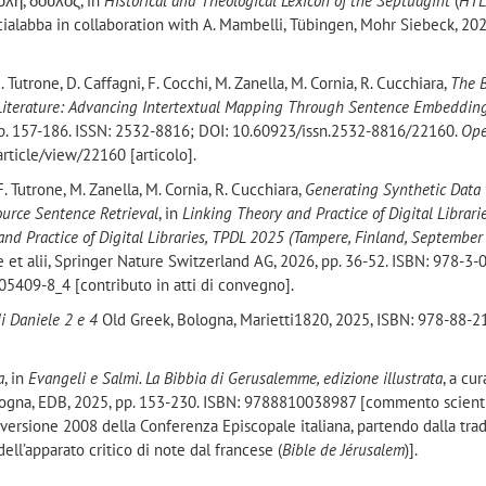
ύλη, δοῦλος, in
Historical and Theological Lexicon of the Septuagint
(
HT
 Scialabba in collaboration with A. Mambelli, Tübingen, Mohr Siebeck, 20
. Tutrone, D. Caffagni, F. Cocchi, M. Zanella, M. Cornia, R. Cucchiara,
The B
n Literature: Advancing Intertextual Mapping Through Sentence Embeddin
 pp. 157-186. ISSN: 2532-8816; DOI: 10.60923/issn.2532-8816/22160.
Ope
/article/view/22160 [articolo].
F. Tutrone, M. Zanella, M. Cornia, R. Cucchiara,
Generating Synthetic Data
urce Sentence Retrieval
, in
Linking Theory and Practice of Digital Librari
and Practice of Digital Libraries, TPDL 2025 (Tampere, Finland, Septembe
lke et alii, Springer Nature Switzerland AG, 2026, pp. 36-52. ISBN: 978-3-
5409-8_4 [contributo in atti di convegno].
di
Daniele
2 e 4
Old Greek, Bologna, Marietti1820, 2025, ISBN: 978-88-
a
, in
Evangeli e Salmi. La Bibbia di Gerusalemme, edizione illustrata
, a cur
Bologna, EDB, 2025, pp. 153-230. ISBN: 9788810038987 [commento scient
 versione 2008 della Conferenza Episcopale italiana, partendo dalla tra
 dell’apparato critico di note dal francese (
Bible de Jérusalem
)].