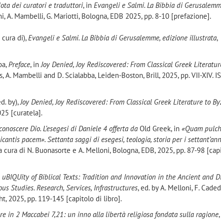
ota dei curatori e traduttori
, in
Evangeli e Salmi. La Bibbia di Gerusalemm
oni, A. Mambelli, G. Mariotti, Bologna, EDB 2025, pp. 8-10 [prefazione].
 cura di),
Evangeli e Salmi. La Bibbia di Gerusalemme, edizione illustrata
,
ba,
Preface
, in
Joy Denied, Joy Rediscovered: From Classical Greek Literatur
ns, A. Mambelli and D. Scialabba, Leiden-Boston, Brill, 2025, pp. VII-XIV. 
d. by),
Joy Denied, Joy Rediscovered: From Classical Greek Literature to B
025 [curatela].
conoscere Dio. L’esegesi di Daniele 4 offerta da
Old Greek, in
«Quam pulch
antis pacem». Settanta saggi di esegesi, teologia, storia per i settant’ann
 a cura di N. Buonasorte e A. Melloni, Bologna, EDB, 2025, pp. 87-98 [cap
 uBIQUity of Biblical Texts: Tradition and Innovation in the Ancient and D
ous Studies. Research, Services, Infrastructures
, ed. by A. Melloni, F. Cade
 2025, pp. 119-145 [capitolo di libro].
dre in 2 Maccabei 7,21: un inno alla libertà religiosa fondata sulla ragione
,