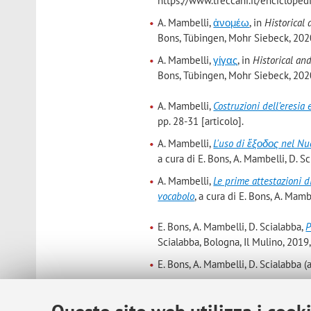
https://www.treccani.it/enciclopedi
A. Mambelli,
ἀνομέω
, in
Historical
Bons, Tübingen, Mohr Siebeck, 2020
A. Mambelli,
γίγας
, in
Historical an
Bons, Tübingen, Mohr Siebeck, 2020
A. Mambelli,
Costruzioni dell’eresia 
pp. 28-31 [articolo].
A. Mambelli,
L'uso di ἔξοδος nel Nuo
a cura di E. Bons, A. Mambelli, D. S
A. Mambelli,
Le prime attestazioni 
vocabolo
, a cura di E. Bons, A. Mamb
E. Bons, A. Mambelli, D. Scialabba,
P
Scialabba, Bologna, Il Mulino, 2019
E. Bons, A. Mambelli, D. Scialabba (a
A. Mambelli, V. Marchetto (ed. by),
Göttingen, Vandenhoeck & Ruprecht