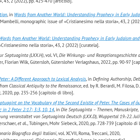
, 43, 2 (2022), pp. 425-470 [articolo].
tion
, in
Words from Another World: Understanding Prophecy in Early Jud
A. Mambelli, monographic issue of «Cristianesimo nella storia», 43, 2 (202
Words from Another World: Understanding Prophecy in Early Judaism and
Cristianesimo nella storia», 43, 2 (2022) [curatela].
r Septuaginta (LXX.H)
, vol. VI,
Die Wirkungs- und Rezeptionsgeschichte 
er, Florian Wilk, Gütersloh, Gütersloher Verlagshaus, 2022, pp. 90-97 [cap
eter: A Different Approach to Lexical Analysis
, in
Defining Authorship, De
from Classical Antiquity to the Renaissance
, ed. by R. Berardi, M. Filosa, D.
 2020, pp. 235-256 [capitolo di libro].
ptuagint on the Vocabulary of the Second Epistle of Peter. The Cases of ὁ
n 2 Peter 2:17; 3:3, 10, 14
, in
Die Septuaginta – Themen, Manuskripte,
gung veranstaltet von Septuaginta Deutsch (LXX.D), Wuppertal 19.-22. Jul
berschaer,
et a
l., Tübingen, Mohr Siebeck, 2020, pp. 728-739 [capitolo di l
onario Biografico degli Italiani
, vol. XCVII, Roma, Treccani, 2020,