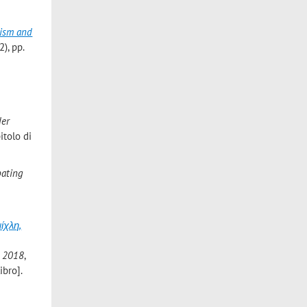
aism and
2), pp.
der
itolo di
bating
µίχλη,
i 2018
,
ibro].