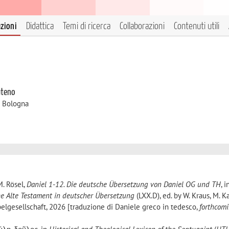
azioni
Didattica
Temi di ricerca
Collaborazioni
Contenuti utili
ateno
i Bologna
M. Rösel,
Daniel 1-12. Die deutsche Übersetzung von Daniel OG und TH
, i
he Alte Testament in deutscher Übersetzung
(LXX.D), ed. by W. Kraus, M. Ka
belgesellschaft, 2026 [traduzione di Daniele greco in tedesco,
forthcom