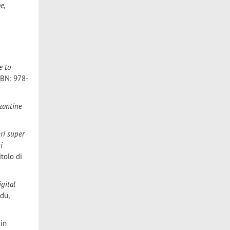
e,
e to
ISBN: 978-
yzantine
ri super
i
itolo di
igital
ddu,
 in