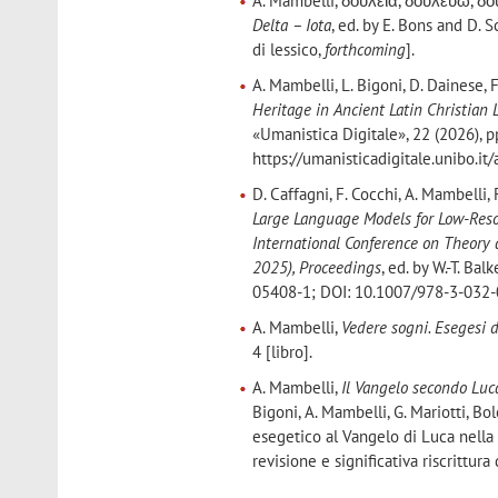
A. Mambelli, δουλεία, δουλεύω, δο
Delta – Iota
, ed. by E. Bons and D.
di lessico,
forthcoming
].
A. Mambelli, L. Bigoni, D. Dainese, F
Heritage in Ancient Latin Christia
«Umanistica Digitale», 22 (2026),
https://umanisticadigitale.unibo.it
D. Caffagni, F. Cocchi, A. Mambelli, 
Large Language Models for Low-Reso
International Conference on Theory 
2025), Proceedings
, ed. by W.-T. Ba
05408-1; DOI: 10.1007/978-3-032-0
A. Mambelli,
Vedere sogni. Esegesi 
4 [libro].
A. Mambelli,
Il Vangelo secondo Luc
Bigoni, A. Mambelli, G. Mariotti, 
esegetico al Vangelo di Luca nella
revisione e significativa riscrittura