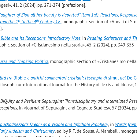
egesi», 41, 2 (2024), pp. 271-274 [prefazione].
aughter of Zion all her beauty is departed” (Lam 1:6).
Reactions, Response
st
th
from the 1
to the 4
Century CE
, monographic section of «Annali di Sto
a].
 Bible and its Receptions. Introductory Note
, in
Reading Scriptures and T
aphic section of «Cristianesimo nella storia», 45, 2 (2024), pp. 349-355
ures and Thinking Politics
, monographic section of «Cristianesimo nella 
lità tra
Bibbie
e antichi commentari cristiani: l’esempio di
simul
nel
De G
hilosophicum: International Journal for the History of Texts and Ideas», 
BIQUity and Resilient Septuagint: Transdisciplinary and Interrelated Res
Receptions
, in «Journal of Septuagint and Cognate Studies», 57 (2024), p
buchadnezzar’s Dream as a Visible and Infallible Prophecy
, in
Words from
arly Judaism and Christianity
, ed. by R.F. de Sousa, A. Mambelli, monogr