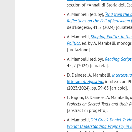
section of «Annali di Storia dell’Es
A. Mambelli (ed. by),
“And from the d
Reflections on the Fall of Jerusalem 
dell’Esegesi», 41, 2 (2024) [curatel
A. Mambelli,
Shaping Politics in the
Politics
, ed. by A. Mambelli, monogr
[prefazione].
A. Mambelli (ed. by),
Reading Script
45, 2 (2024) [curatela].
D. Dainese, A. Mambelli,
Intertestua
litteram
di Agostino
, in «Lexicon P
(2023/2024), pp. 39-65 [articolo].
L. Bigoni, D. Dainese, A. Mambelli,
u
Projects on Sacred Texts and their 
[abstract di progetto].
A. Mambelli,
Old Greek Daniel 2: Ne
World: Understanding Prophecy in E