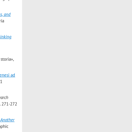
s, and
ria
hinking
storia»,
enesi ad
11
earch
p. 271-272
 Another
aphic