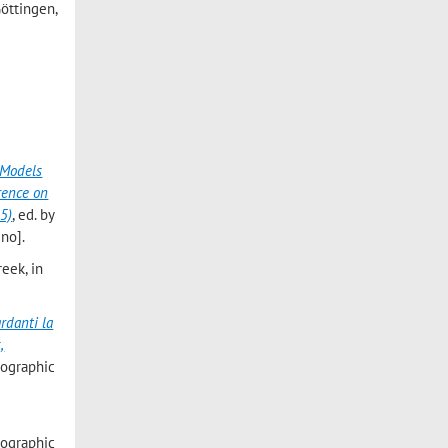
Göttingen,
 Models
rence on
25)
, ed. by
gno].
eek, in
rdanti la
,
nographic
nographic