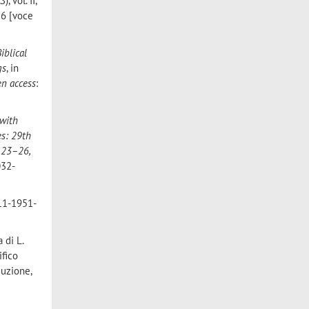
LS
), vol. II,
26 [voce
iblical
gs
, in
n access
:
 with
es: 29th
r 23–26,
032-
211-1951-
a di L.
ifico
duzione,