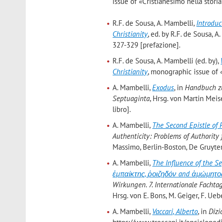
issue of «Cristianesimo nella storia»
R.F. de Sousa, A. Mambelli,
Introduc
Christianity
, ed. by R.F. de Sousa, 
327-329 [prefazione].
R.F. de Sousa, A. Mambelli (ed. by),
Christianity
, monographic issue of «
A. Mambelli,
Exodus
, in
Handbuch zu
Septuaginta
, Hrsg. von Martin Meis
libro].
A. Mambelli,
The Second Epistle of P
Authenticity: Problems of Authority 
Massimo, Berlin-Boston, De Gruyter,
A. Mambelli,
The Influence of the Se
ἐµπαίκτης, ῥοιζηδόν and ἀµώµητος i
Wirkungen. 7. Internationale Fachta
Hrsg. von E. Bons, M. Geiger, F. Ue
A. Mambelli,
Vaccari, Alberto
, in
Dizi