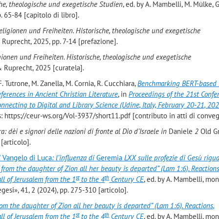
che, theologische und exegetische Studien
, ed. by A. Mambelli, M. Mülke, 
65-84 [capitolo di libro].
eligionen und Freiheiten. Historische, theologische und exegetische
Ruprecht, 2025, pp. 7-14 [prefazione].
gionen und Freiheiten. Historische, theologische und exegetische
 Ruprecht, 2025 [curatela].
F. Tutrone, M. Zanella, M. Cornia, R. Cucchiara,
Benchmarking BERT-based
eferences in Ancient Christian Literature
, in
Proceedings of the 21st Confe
nnecting to Digital and Library Science
(Udine, Italy, February 20-21, 20
s: https://ceur-ws.org/Vol-3937/short11.pdf [contributo in atti di conve
a: dèi e signori delle nazioni di fronte al Dio d’Israele in
Daniele
2
Old Gr
[articolo].
l
Vangelo di Luca
: l’influenza di
Geremia
LXX sulle profezie di Gesù rigua
 from the daughter of Zion all her beauty is departed” (Lam 1:6).
Reactions
st
th
ll of Jerusalem from the 1
to the 4
Century CE
, ed. by A. Mambelli, mo
egesi», 41, 2 (2024), pp. 275-310 [articolo].
rom the daughter of Zion all her beauty is departed” (Lam 1:6). Reactions,
st
th
ll of Jerusalem from the 1
to the 4
Century CE
, ed. by A. Mambelli, mo