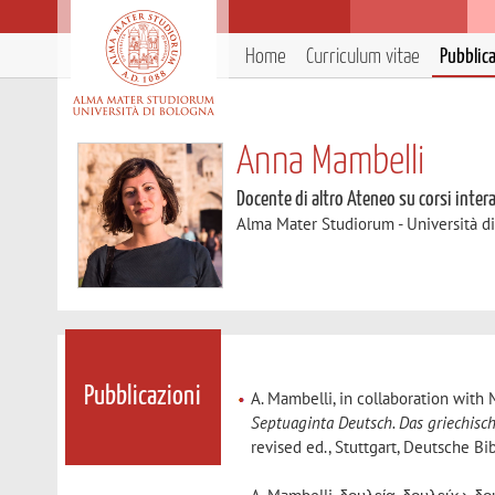
Home
Curriculum vitae
Pubblic
Anna Mambelli
Docente di altro Ateneo su corsi inter
Alma Mater Studiorum - Università d
Pubblicazioni
A. Mambelli, in collaboration with 
Septuaginta Deutsch. Das griechisc
revised ed., Stuttgart, Deutsche Bi