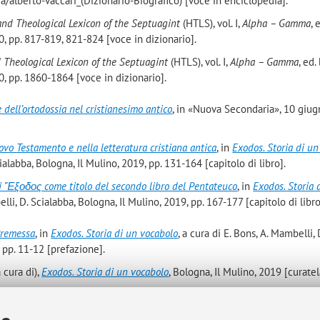
a/alberto-vaccari_(Dizionario-Biografico) [voce in enciclopedia].
 and Theological Lexicon of the Septuagint
(HTLS), vol. I,
Alpha – Gamma
, 
, pp. 817-819, 821-824 [voce in dizionario].
d Theological Lexicon of the Septuagint
(HTLS), vol. I,
Alpha – Gamma
, ed.
, pp. 1860-1864 [voce in dizionario].
e dell’ortodossia nel cristianesimo antico
, in «Nuova Secondaria», 10 giu
vo Testamento e nella letteratura cristiana antica
, in
Exodos. Storia di u
cialabba, Bologna, Il Mulino, 2019, pp. 131-164 [capitolo di libro].
di Ἔξοδος come titolo del secondo libro del Pentateuco
, in
Exodos. Storia 
elli, D. Scialabba, Bologna, Il Mulino, 2019, pp. 167-177 [capitolo di libro
remessa
, in
Exodos. Storia di un vocabolo
, a cura di E. Bons, A. Mambelli, 
, pp. 11-12 [prefazione].
 cura di),
Exodos. Storia di un vocabolo
, Bologna, Il Mulino, 2019 [curatel
Naming the Sacred. Religious Toponymy in History, Theology and Politics
,
, 2019 [curatela].