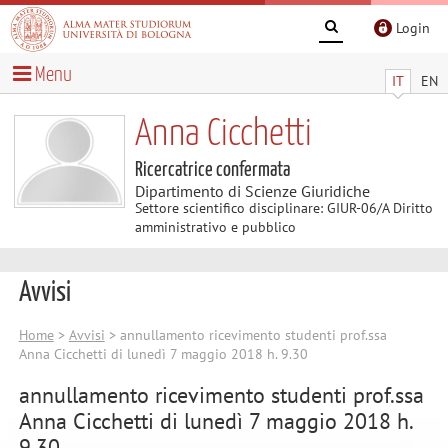
Login
Menu
IT
EN
Anna Cicchetti
Ricercatrice confermata
Dipartimento di Scienze Giuridiche
Settore scientifico disciplinare: GIUR-06/A Diritto
amministrativo e pubblico
Avvisi
Home
>
Avvisi
> annullamento ricevimento studenti prof.ssa
Anna Cicchetti di lunedì 7 maggio 2018 h. 9.30
annullamento ricevimento studenti prof.ssa
Anna Cicchetti di lunedì 7 maggio 2018 h.
9.30