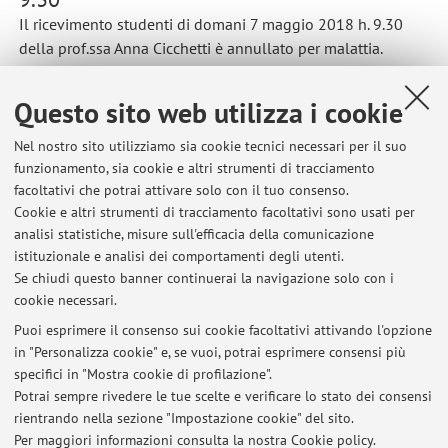
Il ricevimento studenti di domani 7 maggio 2018 h. 9.30
della prof.ssa Anna Cicchetti è annullato per malattia.
Pubblicato il: 06 maggio 2018
Questo sito web utilizza i cookie
Nel nostro sito utilizziamo sia cookie tecnici necessari per il suo
funzionamento, sia cookie e altri strumenti di tracciamento
Ultimi avvisi
facoltativi che potrai attivare solo con il tuo consenso.
Cookie e altri strumenti di tracciamento facoltativi sono usati per
Risultati prova intermedia Istituzioni di diritto pubblico cdl
analisi statistiche, misure sull'efficacia della comunicazione
Assistenza sanitaria
istituzionale e analisi dei comportamenti degli utenti.
Pubblicato il: 06 novembre 2019
Se chiudi questo banner continuerai la navigazione solo con i
cookie necessari.
risulatati prova intermedia organizzazione sanitaria
Pubblicato il: 05 novembre 2019
Puoi esprimere il consenso sui cookie facoltativi attivando l'opzione
in "Personalizza cookie" e, se vuoi, potrai esprimere consensi più
specifici in "Mostra cookie di profilazione".
annullamento ricevimento studenti prof.ssa Anna Cicchetti di lunedì
7 maggio 2018 h. 9.30
Potrai sempre rivedere le tue scelte e verificare lo stato dei consensi
Pubblicato il: 06 maggio 2018
rientrando nella sezione "Impostazione cookie" del sito.
Per maggiori informazioni
consulta la nostra Cookie policy
.