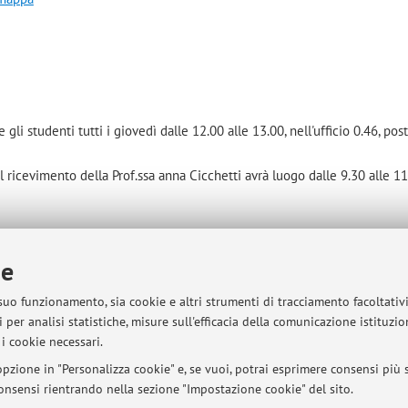
gli studenti tutti i giovedì dalle 12.00 alle 13.00, nell'ufficio 0.46, post
 ricevimento della Prof.ssa anna Cicchetti avrà luogo dalle 9.30 alle 11
ie
 suo funzionamento, sia cookie e altri strumenti di tracciamento facoltativ
 per analisi statistiche, misure sull'efficacia della comunicazione istituzi
sità di Bologna - Via Zamboni, 33 - 40126 Bologna - Partita IVA: 01131710376
i cookie necessari.
pzione in "Personalizza cookie" e, se vuoi, potrai esprimere consensi più sp
 consensi rientrando nella sezione "Impostazione cookie" del sito.