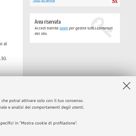
Tutti gli avvisi
Area riservata
Accedi tramite
login
per gestire tutti i contenuti
del sito.
o al
.30.
i che potrai attivare solo con il tuo consenso.
onale e analisi dei comportamenti degli utenti.
Privacy
|
Note legali
|
Impostazioni Cookie
ecifici in "Mostra cookie di profilazione".