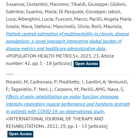
Susanna; Costantini, Massimo; Tibaldi, Giuseppe; Gildoni,
Gabriela; Guarino, Maria; Di Pasquale, Giuseppe; Iaboli,
Luca; Alberghini, Lucia; Fusconi, Marco; Pacilli, Angela Maria
Grazia; Nava, Stefano; Mancinelli, Silvia; Rolli, Maurizia
,
Patient-centred estimation of multimorbidity in chronic disease
populations: a novel approach integrating global burden of
disease metrics and healthcare administrative data
,
«POPULATION HEALTH METRICS», 2025, 23, Article
number: 42, pp. 1 - 18 [articolo]
Open Access
Polastri, M; Carbonara, P; Prediletto, I; Gardini, A; Venturoli,
F; Tagariello, F; Neri, L; Carpano, M; Pacilli, AMG; Nava, S
,
Effects of early rehabilitation on motor function, dyspnoea
intensity, respiratory muscle performance and handgrip strength
in patients with COVID-19: an observational study
,
«INTERNATIONAL JOURNAL OF THERAPY AND
REHABILITATION», 2022, 29, pp. 1 - 13 [articolo]
Open Access