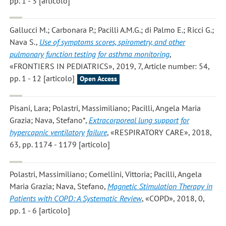
pp. 1 - 3 [articolo]
Gallucci M.; Carbonara P.; Pacilli A.M.G.; di Palmo E.; Ricci G.;
Nava S.
,
Use of symptoms scores, spirometry, and other
pulmonary function testing for asthma monitoring
,
«FRONTIERS IN PEDIATRICS», 2019, 7, Article number: 54,
pp. 1 - 12 [articolo]
Open Access
Pisani, Lara; Polastri, Massimiliano; Pacilli, Angela Maria
Grazia; Nava, Stefano*
,
Extracorporeal lung support for
hypercapnic ventilatory failure
, «RESPIRATORY CARE», 2018,
63, pp. 1174 - 1179 [articolo]
Polastri, Massimiliano; Comellini, Vittoria; Pacilli, Angela
Maria Grazia; Nava, Stefano
,
Magnetic Stimulation Therapy in
Patients with COPD: A Systematic Review
, «COPD», 2018, 0,
pp. 1 - 6 [articolo]