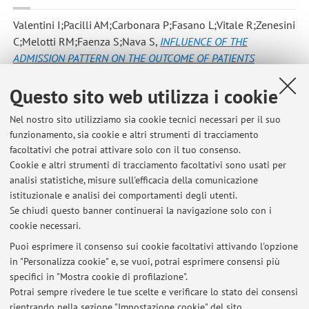
Valentini I;Pacilli AM;Carbonara P;Fasano L;Vitale R;Zenesini
C;Melotti RM;Faenza S;Nava S
,
INFLUENCE OF THE
ADMISSION PATTERN ON THE OUTCOME OF PATIENTS
ADMITTED TO A RESPIRATORY INTENSIVE CARE UNIT: DOES A
Questo sito web utilizza i cookie
STEP-DOWN ADMISSION DIFFER FROM A STEP-UP ONE?
,
«RESPIRATORY CARE», 2013, 10, pp. 1 - 12 [articolo]
Nel nostro sito utilizziamo sia cookie tecnici necessari per il suo
funzionamento, sia cookie e altri strumenti di tracciamento
facoltativi che potrai attivare solo con il tuo consenso.
1
2
3
4
Cookie e altri strumenti di tracciamento facoltativi sono usati per
analisi statistiche, misure sull'efficacia della comunicazione
istituzionale e analisi dei comportamenti degli utenti.
Pubblicazioni antecedenti il 2004
Se chiudi questo banner continuerai la navigazione solo con i
cookie necessari.
Puoi esprimere il consenso sui cookie facoltativi attivando l'opzione
in "Personalizza cookie" e, se vuoi, potrai esprimere consensi più
Ultimi avvisi
specifici in "Mostra cookie di profilazione".
Potrai sempre rivedere le tue scelte e verificare lo stato dei consensi
Al momento non sono presenti avvisi.
rientrando nella sezione "Impostazione cookie" del sito.