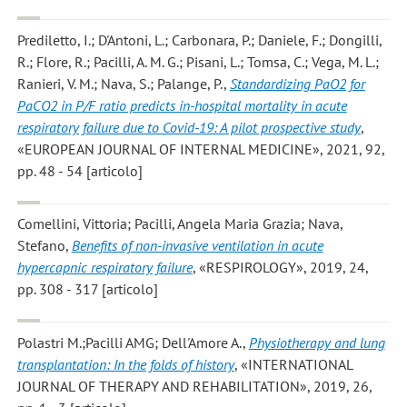
Prediletto, I.; D'Antoni, L.; Carbonara, P.; Daniele, F.; Dongilli,
R.; Flore, R.; Pacilli, A. M. G.; Pisani, L.; Tomsa, C.; Vega, M. L.;
Ranieri, V. M.; Nava, S.; Palange, P.
,
Standardizing PaO2 for
PaCO2 in P/F ratio predicts in-hospital mortality in acute
respiratory failure due to Covid-19: A pilot prospective study
,
«EUROPEAN JOURNAL OF INTERNAL MEDICINE», 2021, 92,
pp. 48 - 54 [articolo]
Comellini, Vittoria; Pacilli, Angela Maria Grazia; Nava,
Stefano
,
Benefits of non-invasive ventilation in acute
hypercapnic respiratory failure
, «RESPIROLOGY», 2019, 24,
pp. 308 - 317 [articolo]
Polastri M.;Pacilli AMG; Dell'Amore A.
,
Physiotherapy and lung
transplantation: In the folds of history
, «INTERNATIONAL
JOURNAL OF THERAPY AND REHABILITATION», 2019, 26,