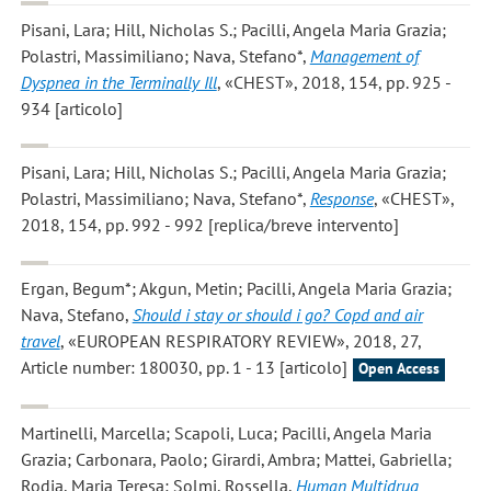
Pisani, Lara; Hill, Nicholas S.; Pacilli, Angela Maria Grazia;
Polastri, Massimiliano; Nava, Stefano*
,
Management of
Dyspnea in the Terminally Ill
, «CHEST», 2018, 154, pp. 925 -
934 [articolo]
Pisani, Lara; Hill, Nicholas S.; Pacilli, Angela Maria Grazia;
Polastri, Massimiliano; Nava, Stefano*
,
Response
, «CHEST»,
2018, 154, pp. 992 - 992 [replica/breve intervento]
Ergan, Begum*; Akgun, Metin; Pacilli, Angela Maria Grazia;
Nava, Stefano
,
Should i stay or should i go? Copd and air
travel
, «EUROPEAN RESPIRATORY REVIEW», 2018, 27,
Article number: 180030, pp. 1 - 13 [articolo]
Open Access
Martinelli, Marcella; Scapoli, Luca; Pacilli, Angela Maria
Grazia; Carbonara, Paolo; Girardi, Ambra; Mattei, Gabriella;
Rodia, Maria Teresa; Solmi, Rossella
,
Human Multidrug