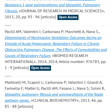
Resistance 1 gene polymorphisms and Idiopathic Pulmonary
Fibrosis
, «JOURNAL OF RESEARCH IN MEDICAL SCIENCES»,
2015, 20, pp. 93 - 96 [articolo]
Open Access
Pacilli AM; Valentini I; Carbonara P; Marchetti A; Nava S.
,
Determinants of Noninvasive Ventilation Outcomes during an
Episode of Acute Hypercapnic Respiratory Failure in Chronic
Obstructive Pulmonary Disease: The Effects of Comorbidities and
Causes of Respiratory Failure
, «BIOMED RESEARCH
INTERNATIONAL», 2014, 2014, Article number: 976783, pp.
1 - 9 [articolo]
Open Access
Martinelli M; Scapoli L; Carbonara P; Valentini I; Girardi A;
Farinella F; Mattei G; Pacilli AM; Fasano L; Nava S; Solmi R
,
Idiopathic pulmonary fibrosis and polymorphisms of the folate
pathway genes.
, «CLINICAL BIOCHEMISTRY», 2013, 46, pp.
85 - 88 [articolo]