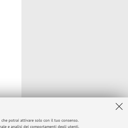
 In tali
i che potrai attivare solo con il tuo consenso.
onale e analisi dei comportamenti degli utenti.