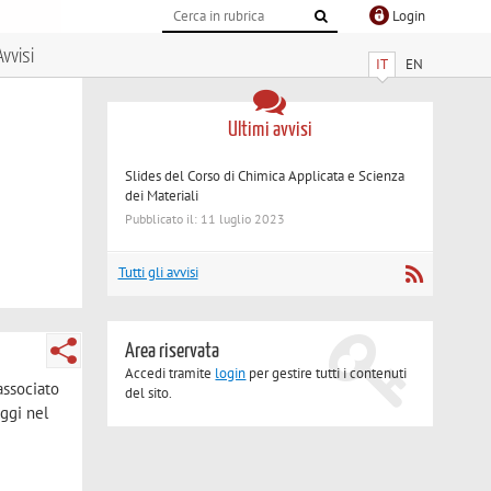
Login
Avvisi
IT
EN
Ultimi avvisi
Slides del Corso di Chimica Applicata e Scienza
dei Materiali
Pubblicato il: 11 luglio 2023
Tutti gli avvisi
Area riservata
Accedi tramite
login
per gestire tutti i contenuti
associato
del sito.
ggi nel