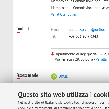
Membro della Commissione per l'Inte
Membro della Commissione per l'asse
Vai al Curriculum
Contatti
E-mail:
andrea.saccani@unibo.it
Tel:
+39 051 20 9 0343
Dipartimento di Ingegneria Civile, 
Via Terracini 28, Bologna -
Vai alla
Risorse in rete
ORCID
Questo sito web utilizza i cook
Orario di ricevimento
Lunedì dalle 10.00 alle 13.00 presso 
al primo piano nella stanza 2-020, ent
Nel nostro sito utilizziamo sia cookie tecnici necessari per il
periodi verrà pubblicato un aggiorname
Cookie e altri strumenti di tracciamento facoltativi sono usati