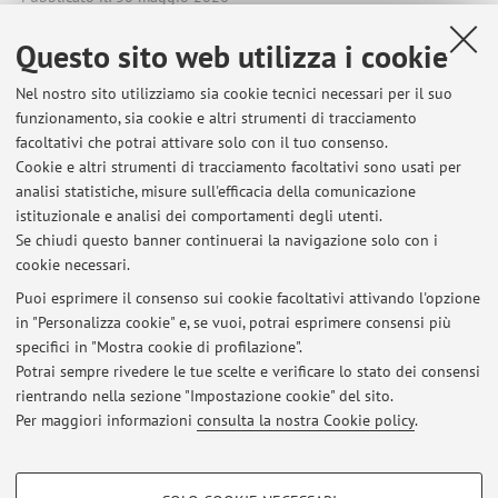
Questo sito web utilizza i cookie
Nel nostro sito utilizziamo sia cookie tecnici necessari per il suo
Ultimi avvisi
funzionamento, sia cookie e altri strumenti di tracciamento
facoltativi che potrai attivare solo con il tuo consenso.
COMUNICAZIONE GIORNALISTICA - PROVA SCRITTA DEL 21 LUGLIO
Cookie e altri strumenti di tracciamento facoltativi sono usati per
2026
analisi statistiche, misure sull'efficacia della comunicazione
Pubblicato il: 28 luglio 2026
istituzionale e analisi dei comportamenti degli utenti.
Se chiudi questo banner continuerai la navigazione solo con i
COMUNICAZIONE GIORNALISTICA - PROVA SCRITTA DEL 26 MAGGIO
cookie necessari.
2026
Pubblicato il: 30 maggio 2026
Puoi esprimere il consenso sui cookie facoltativi attivando l'opzione
in "Personalizza cookie" e, se vuoi, potrai esprimere consensi più
specifici in "Mostra cookie di profilazione".
COMUNICAZIONE GIORNALISTICA - PROVA SCRITTA DEL 24 MARZO
2026
Potrai sempre rivedere le tue scelte e verificare lo stato dei consensi
Pubblicato il: 07 aprile 2026
rientrando nella sezione "Impostazione cookie" del sito.
Per maggiori informazioni
consulta la nostra Cookie policy
.
Tutti gli avvisi
COOKIE DI PROFILAZIONE - FACOLTATIVI