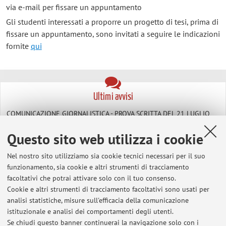
via e-mail per fissare un appuntamento
Gli studenti interessati a proporre un progetto di tesi, prima di
fissare un appuntamento, sono invitati a seguire le indicazioni
fornite
qui
Ultimi avvisi
COMUNICAZIONE GIORNALISTICA - PROVA SCRITTA DEL 21 LUGLIO
2026
Questo sito web utilizza i cookie
Pubblicato il: 28 luglio 2026
Nel nostro sito utilizziamo sia cookie tecnici necessari per il suo
COMUNICAZIONE GIORNALISTICA - PROVA SCRITTA DEL 26 MAGGIO
funzionamento, sia cookie e altri strumenti di tracciamento
2026
facoltativi che potrai attivare solo con il tuo consenso.
Pubblicato il: 30 maggio 2026
Cookie e altri strumenti di tracciamento facoltativi sono usati per
analisi statistiche, misure sull'efficacia della comunicazione
COMUNICAZIONE GIORNALISTICA - PROVA SCRITTA DEL 24 MARZO
istituzionale e analisi dei comportamenti degli utenti.
2026
Se chiudi questo banner continuerai la navigazione solo con i
Pubblicato il: 07 aprile 2026