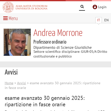
Login
Menu
IT
EN
Andrea Morrone
Professore ordinario
Dipartimento di Scienze Giuridiche
Settore scientifico disciplinare: GIUR-05/A Diritto
costituzionale e pubblico
Avvisi
Home
>
Avvisi
> esame avanzato 30 gennaio 2025: ripartizione
in fasce orarie
esame avanzato 30 gennaio 2025:
ripartizione in fasce orarie