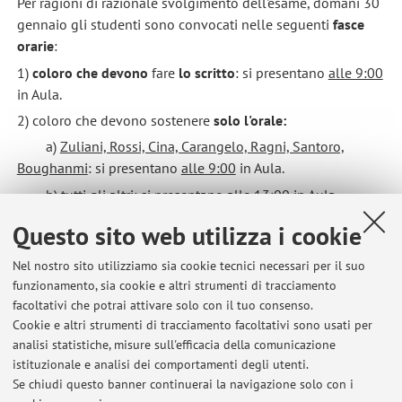
Per ragioni di razionale svolgimento dell'esame, domani 30
gennaio gli studenti sono convocati nelle seguenti
fasce
orarie
:
1)
coloro che devono
fare
lo scritto
: si presentano
alle 9:00
in Aula.
2) coloro che devono sostenere
solo l'orale:
a)
Zuliani, Rossi, Cina, Carangelo, Ragni, Santoro,
Boughanmi
: si presentano
alle 9:00
in Aula.
b)
tutti gli altri
: si presentano
alle 13:00
in Aula.
Pubblicato il: 29 gennaio 2025
Questo sito web utilizza i cookie
Nel nostro sito utilizziamo sia cookie tecnici necessari per il suo
funzionamento, sia cookie e altri strumenti di tracciamento
facoltativi che potrai attivare solo con il tuo consenso.
Ultimi avvisi
Cookie e altri strumenti di tracciamento facoltativi sono usati per
analisi statistiche, misure sull'efficacia della comunicazione
Sentenze III appello estivo Avanzato
istituzionale e analisi dei comportamenti degli utenti.
Pubblicato il: 06 luglio 2026
Se chiudi questo banner continuerai la navigazione solo con i