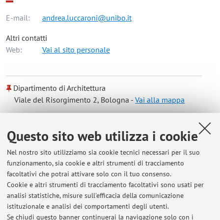
E-mail:
andrea.luccaroni@unibo.it
Altri contatti
Web:
Vai al sito personale
Dipartimento di Architettura
Viale del Risorgimento 2, Bologna -
Vai alla mappa
Risorse in rete
Questo sito web utilizza i cookie
Nel nostro sito utilizziamo sia cookie tecnici necessari per il suo
ORCID
funzionamento, sia cookie e altri strumenti di tracciamento
facoltativi che potrai attivare solo con il tuo consenso.
Cookie e altri strumenti di tracciamento facoltativi sono usati per
Orario di ricevimento
analisi statistiche, misure sull'efficacia della comunicazione
istituzionale e analisi dei comportamenti degli utenti.
prendere appuntamento via email
Se chiudi questo banner continuerai la navigazione solo con i