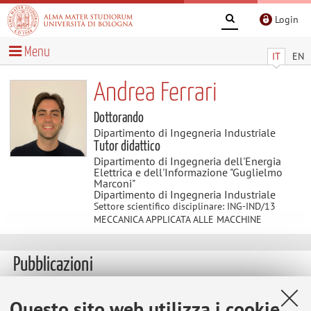
Login
Menu
IT
EN
Andrea Ferrari
Dottorando
Dipartimento di Ingegneria Industriale
Tutor didattico
Dipartimento di Ingegneria dell'Energia
Elettrica e dell'Informazione "Guglielmo
Marconi"
Dipartimento di Ingegneria Industriale
Settore scientifico disciplinare: ING-IND/13
MECCANICA APPLICATA ALLE MACCHINE
Pubblicazioni
Questo sito web utilizza i cookie
Ferrari, A.; Di Leva, R.; Soprani, S.; Biagiotti, L.; Palli, G.;