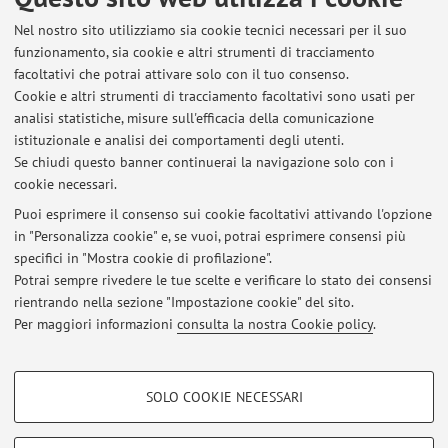
Carricato, M.
,
Time-Optimal Anti-Sloshing Trajectory Planning
Nel nostro sito utilizziamo sia cookie tecnici necessari per il suo
for Multiple Liquid-Filled Containers Subject to SCARA Motion
,
funzionamento, sia cookie e altri strumenti di tracciamento
«IEEE ROBOTICS AND AUTOMATION LETTERS», 2026, 11,
facoltativi che potrai attivare solo con il tuo consenso.
Article number: 11297810, pp. 1762 - 1769 [articolo]
Cookie e altri strumenti di tracciamento facoltativi sono usati per
Open Access
analisi statistiche, misure sull'efficacia della comunicazione
istituzionale e analisi dei comportamenti degli utenti.
Se chiudi questo banner continuerai la navigazione solo con i
cookie necessari.
Puoi esprimere il consenso sui cookie facoltativi attivando l'opzione
in "Personalizza cookie" e, se vuoi, potrai esprimere consensi più
Ultimi avvisi
specifici in "Mostra cookie di profilazione".
Potrai sempre rivedere le tue scelte e verificare lo stato dei consensi
Al momento non sono presenti avvisi.
rientrando nella sezione "Impostazione cookie" del sito.
Per maggiori informazioni
consulta la nostra Cookie policy
.
COOKIE DI PROFILAZIONE - FACOLTATIVI
SOLO COOKIE NECESSARI
Si tratta di cookie utilizzati per analizzare le caratteristiche della navigazione
Area riservata
degli utenti, creare profili in base al loro comportamento sul sito, per analisi
Accedi tramite
login
per gestire tutti i contenuti del sito.