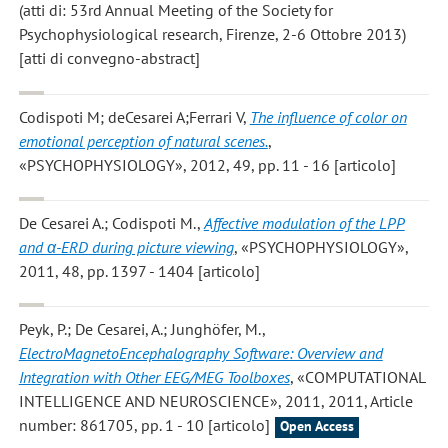
(atti di: 53rd Annual Meeting of the Society for
Psychophysiological research, Firenze, 2-6 Ottobre 2013)
[atti di convegno-abstract]
Codispoti M; deCesarei A;Ferrari V
,
The influence of color on
emotional perception of natural scenes.
,
«PSYCHOPHYSIOLOGY», 2012, 49, pp. 11 - 16 [articolo]
De Cesarei A.; Codispoti M.
,
Affective modulation of the LPP
and α-ERD during picture viewing
, «PSYCHOPHYSIOLOGY»,
2011, 48, pp. 1397 - 1404 [articolo]
Peyk, P.; De Cesarei, A.; Junghöfer, M.
,
ElectroMagnetoEncephalography Software: Overview and
Integration with Other EEG/MEG Toolboxes
, «COMPUTATIONAL
INTELLIGENCE AND NEUROSCIENCE», 2011, 2011, Article
number: 861705, pp. 1 - 10 [articolo]
Open Access