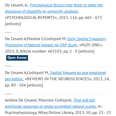
De Cesarei, A.
,
Psychological factors that foster or deter the
disclosure of disability by university students
,
«PSYCHOLOGICAL REPORTS», 2015, 116, pp. 665 - 673
[articolo]
De Cesarei A;Mastria S;Codispoti M
,
Early Spatial Frequency
Processing of Natural Images: An ERP Study.
, «PLOS ONE»,
2013, 8, Article number: e65103, pp. 1 - 9 [articolo]
Open Access
De Cesarei A;Codispoti M
,
Spatial frequencies and emotional
perception.
, «REVIEWS IN THE NEUROSCIENCES», 2013, 24,
pp. 89 - 104 [articolo]
Andrea De Cesarei; Maurizio Codispoti
,
Time will tell:
emotional responses to phase scrambled natural scenes
, in:
Psychophysiology, Wiley Online Library, 2013, 50, pp. 23 - 23