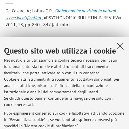
De Cesarei A.; Loftus G.R.
,
Global and local vision in natural
scene identification.
, «PSYCHONOMIC BULLETIN & REVIEW»,
2011, 18, pp. 840 - 847 [articolo]
Questo sito web utilizza i cookie
1
2
Nel nostro sito utilizziamo sia cookie tecnici necessari per il suo
funzionamento, sia cookie e altri strumenti di tracciamento
facoltativi che potrai attivare solo con il tuo consenso.
Cookie e altri strumenti di tracciamento facoltativi sono usati per
Ultimi avvisi
analisi statistiche, misure sull'efficacia della comunicazione
Ricevimento 7 Novembre 2025
istituzionale e analisi dei comportamenti degli utenti.
Se chiudi questo banner continuerai la navigazione solo con i
Pubblicato il: 29 ottobre 2025
cookie necessari.
Esiti preappello Intelligenza Artificiale 5 Dicembre 2023
Puoi esprimere il consenso sui cookie facoltativi attivando l'opzione
Pubblicato il: 13 dicembre 2023
in "Personalizza cookie" e, se vuoi, potrai esprimere consensi più
specifici in "Mostra cookie di profilazione".