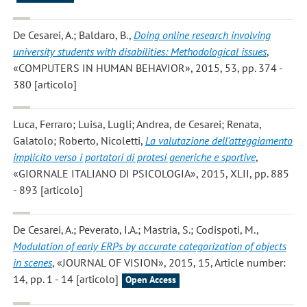
De Cesarei, A.; Baldaro, B.
,
Doing online research involving
university students with disabilities: Methodological issues
,
«COMPUTERS IN HUMAN BEHAVIOR», 2015, 53, pp. 374 -
380 [articolo]
Luca, Ferraro; Luisa, Lugli; Andrea, de Cesarei; Renata,
Galatolo; Roberto, Nicoletti
,
La valutazione dell'atteggiamento
implicito verso i portatori di protesi generiche e sportive
,
«GIORNALE ITALIANO DI PSICOLOGIA», 2015, XLII, pp. 885
- 893 [articolo]
De Cesarei, A.; Peverato, I.A.; Mastria, S.; Codispoti, M.
,
Modulation of early ERPs by accurate categorization of objects
in scenes
, «JOURNAL OF VISION», 2015, 15, Article number:
14, pp. 1 - 14 [articolo]
Open Access