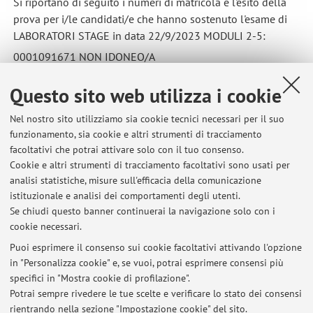
Si riportano di seguito i numeri di matricola e l'esito della
prova per i/le candidati/e che hanno sostenuto l'esame di
LABORATORI STAGE in data 22/9/2023 MODULI 2-5:
0001091671 NON IDONEO/A
0001103292 IDONEO/A
Questo sito web utilizza i cookie
Pubblicato il: 26 settembre 2023
Nel nostro sito utilizziamo sia cookie tecnici necessari per il suo
funzionamento, sia cookie e altri strumenti di tracciamento
facoltativi che potrai attivare solo con il tuo consenso.
Cookie e altri strumenti di tracciamento facoltativi sono usati per
Ultimi avvisi
analisi statistiche, misure sull'efficacia della comunicazione
Ricevimento 7 Novembre 2025
istituzionale e analisi dei comportamenti degli utenti.
Se chiudi questo banner continuerai la navigazione solo con i
Pubblicato il: 29 ottobre 2025
cookie necessari.
Esiti preappello Intelligenza Artificiale 5 Dicembre 2023
Puoi esprimere il consenso sui cookie facoltativi attivando l'opzione
Pubblicato il: 13 dicembre 2023
in "Personalizza cookie" e, se vuoi, potrai esprimere consensi più
specifici in "Mostra cookie di profilazione".
Esiti appello LABORATORI STAGE del 22/9/2023
Potrai sempre rivedere le tue scelte e verificare lo stato dei consensi
Pubblicato il: 26 settembre 2023
rientrando nella sezione "Impostazione cookie" del sito.