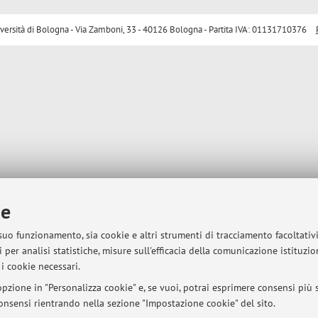
sità di Bologna - Via Zamboni, 33 - 40126 Bologna - Partita IVA: 01131710376
ie
 suo funzionamento, sia cookie e altri strumenti di tracciamento facoltativ
 per analisi statistiche, misure sull'efficacia della comunicazione istituzi
i cookie necessari.
pzione in "Personalizza cookie" e, se vuoi, potrai esprimere consensi più sp
 consensi rientrando nella sezione "Impostazione cookie" del sito.