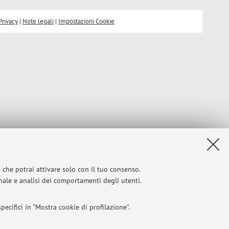
Privacy
|
Note legali
|
Impostazioni Cookie
i che potrai attivare solo con il tuo consenso.
onale e analisi dei comportamenti degli utenti.
ecifici in "Mostra cookie di profilazione".