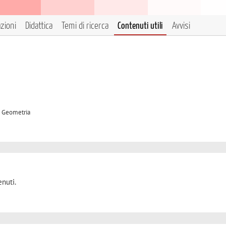
azioni
Didattica
Temi di ricerca
Contenuti utili
Avvisi
B Geometria
nuti.