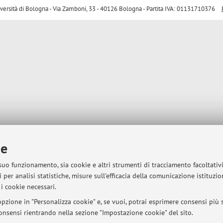
sità di Bologna - Via Zamboni, 33 - 40126 Bologna - Partita IVA: 01131710376
ie
 suo funzionamento, sia cookie e altri strumenti di tracciamento facoltativ
 per analisi statistiche, misure sull'efficacia della comunicazione istituzi
i cookie necessari.
pzione in "Personalizza cookie" e, se vuoi, potrai esprimere consensi più sp
 consensi rientrando nella sezione "Impostazione cookie" del sito.