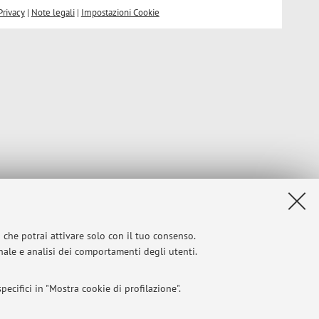
Privacy
|
Note legali
|
Impostazioni Cookie
i che potrai attivare solo con il tuo consenso.
onale e analisi dei comportamenti degli utenti.
ecifici in "Mostra cookie di profilazione".