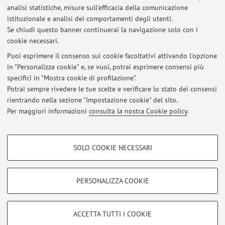
per studentesse e studenti
analisi statistiche, misure sull'efficacia della comunicazione
istituzionale e analisi dei comportamenti degli utenti.
Plagio e diritto d'autore
Se chiudi questo banner continuerai la navigazione solo con i
cookie necessari.
Puoi esprimere il consenso sui cookie facoltativi attivando l'opzione
in "Personalizza cookie" e, se vuoi, potrai esprimere consensi più
Ultimi avvisi
specifici in "Mostra cookie di profilazione".
Potrai sempre rivedere le tue scelte e verificare lo stato dei consensi
Al momento non sono presenti avvisi.
rientrando nella sezione "Impostazione cookie" del sito.
Per maggiori informazioni
consulta la nostra Cookie policy
.
COOKIE DI PROFILAZIONE - FACOLTATIVI
SOLO COOKIE NECESSARI
Area riservata
Si tratta di cookie utilizzati per analizzare le caratteristiche della navigazione
degli utenti, creare profili in base al loro comportamento sul sito, per analisi
Accedi tramite
login
per gestire tutti i contenuti del sito.
di marketing.
PERSONALIZZA COOKIE
Mostra cookie di profilazione
© 2026 - ALMA MATER STUDIORUM - Università di Bologna - Via
Google/Youtube Video
COOKIE TECNICI - NECESSARI
ACCETTA TUTTI I COOKIE
Zamboni, 33 - 40126 Bologna - Partita IVA: 01131710376
Facebook
Privacy
|
Note legali
|
Impostazioni Cookie