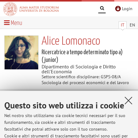
Login
Menu
IT
EN
Alice Lomonaco
Ricercatrice a tempo determinato tipo a)
(junior)
Dipartimento di Sociologia e Diritto
dell'Economia
Settore scientifico disciplinare: GSPS-08/A
Sociologia dei processi economici e del lavoro
Contenuti utili
Questo sito web utilizza i cookie
Nel nostro sito utilizziamo sia cookie tecnici necessari per il suo
Home
>
Contenuti utili
> Diritto d'autore e plagio -
informazioni utili per studentesse e studenti
funzionamento, sia cookie e altri strumenti di tracciamento
facoltativi che potrai attivare solo con il tuo consenso.
Diritto d'autore e plagio - informazioni utili
Cookie e altri strumenti di tracciamento facoltativi sono usati per