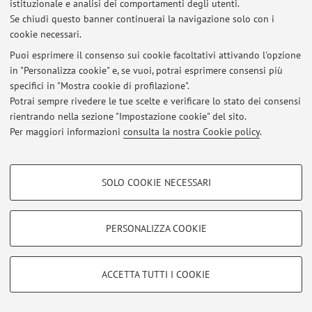
istituzionale e analisi dei comportamenti degli utenti.
Se chiudi questo banner continuerai la navigazione solo con i
cookie necessari.
Puoi esprimere il consenso sui cookie facoltativi attivando l'opzione
in "Personalizza cookie" e, se vuoi, potrai esprimere consensi più
Ultimi avvisi
specifici in "Mostra cookie di profilazione".
Potrai sempre rivedere le tue scelte e verificare lo stato dei consensi
Al momento non sono presenti avvisi.
rientrando nella sezione "Impostazione cookie" del sito.
Per maggiori informazioni
consulta la nostra Cookie policy
.
COOKIE DI PROFILAZIONE - FACOLTATIVI
SOLO COOKIE NECESSARI
Area riservata
Si tratta di cookie utilizzati per analizzare le caratteristiche della navigazione
Accedi tramite
login
per gestire tutti i contenuti del sito.
degli utenti, creare profili in base al loro comportamento sul sito, per analisi
di marketing.
PERSONALIZZA COOKIE
Mostra cookie di profilazione
© 2026 - ALMA MATER STUDIORUM - Università di Bologna - Via
Google/Youtube Video
Zamboni, 33 - 40126 Bologna - Partita IVA: 01131710376
COOKIE TECNICI - NECESSARI
ACCETTA TUTTI I COOKIE
Privacy
|
Note legali
|
Impostazioni Cookie
Facebook
Si tratta di cookie tecnici utilizzati, a titolo esemplificativo, per il corretto
Vimeo
funzionamento del sito, salvare le preferenze di navigazione, per il