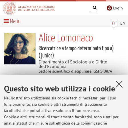
Login
Menu
IT
EN
Alice Lomonaco
Ricercatrice a tempo determinato tipo a)
(junior)
Dipartimento di Sociologia e Diritto
dell'Economia
Settore scientifico disciplinare: GSPS-08/A
Sociologia dei processi economici e del lavoro
Questo sito web utilizza i cookie
Contenuti utili
Nel nostro sito utilizziamo sia cookie tecnici necessari per il suo
funzionamento, sia cookie e altri strumenti di tracciamento
Home
>
Contenuti utili
> Weloming Spaces
facoltativi che potrai attivare solo con il tuo consenso.
Cookie e altri strumenti di tracciamento facoltativi sono usati per
Weloming Spaces
analisi statistiche, misure sull'efficacia della comunicazione
https://www.welcomingspaces.eu/