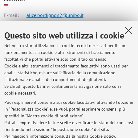
E-mail:
alice.bordignon2@unibo.it
Questo sito web utilizza i cookie
Dipartimento di Filologia Classica e Italianistica
Nel nostro sito utilizziamo sia cookie tecnici necessari per il suo
Via Zamboni 32, Bologna -
Vai alla mappa
funzionamento, sia cookie e altri strumenti di tracciamento
facoltativi che potrai attivare solo con il tuo consenso.
Risorse in rete
Cookie e altri strumenti di tracciamento facoltativi sono usati per
analisi statistiche, misure sull'efficacia della comunicazione
istituzionale e analisi dei comportamenti degli utenti.
ORCID
Se chiudi questo banner continuerai la navigazione solo con i
cookie necessari.
Puoi esprimere il consenso sui cookie facoltativi attivando l'opzione
in "Personalizza cookie" e, se vuoi, potrai esprimere consensi più
Ultimi avvisi
specifici in "Mostra cookie di profilazione".
Potrai sempre rivedere le tue scelte e verificare lo stato dei consensi
Al momento non sono presenti avvisi.
rientrando nella sezione "Impostazione cookie" del sito.
Per maggiori informazioni
consulta la nostra Cookie policy
.