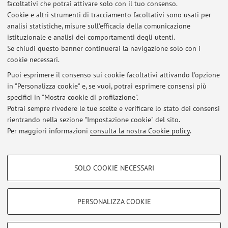
facoltativi che potrai attivare solo con il tuo consenso.
Risultati esame 6 luglio
Cookie e altri strumenti di tracciamento facoltativi sono usati per
Pubblicato il: 11 luglio 2026
analisi statistiche, misure sull'efficacia della comunicazione
istituzionale e analisi dei comportamenti degli utenti.
INDICAZIONI PER LA TESI
Se chiudi questo banner continuerai la navigazione solo con i
cookie necessari.
Pubblicato il: 01 marzo 2021
Puoi esprimere il consenso sui cookie facoltativi attivando l'opzione
Tutti gli avvisi
in "Personalizza cookie" e, se vuoi, potrai esprimere consensi più
specifici in "Mostra cookie di profilazione".
Potrai sempre rivedere le tue scelte e verificare lo stato dei consensi
rientrando nella sezione "Impostazione cookie" del sito.
In evidenza
Per maggiori informazioni
consulta la nostra Cookie policy
.
INDICAZIONI PER LA TESI
COOKIE DI PROFILAZIONE - FACOLTATIVI
SOLO COOKIE NECESSARI
Si tratta di cookie utilizzati per analizzare le caratteristiche della navigazione
Area riservata
degli utenti, creare profili in base al loro comportamento sul sito, per analisi
Accedi tramite
login
per gestire tutti i contenuti del sito.
di marketing.
PERSONALIZZA COOKIE
Mostra cookie di profilazione
© 2026 - ALMA MATER STUDIORUM - Università di Bologna - Via
Google/Youtube Video