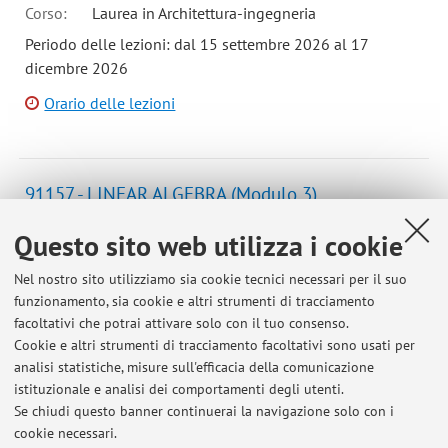
Corso:
Laurea in Architettura-ingegneria
Periodo delle lezioni: dal 15 settembre 2026 al 17
dicembre 2026
Orario delle lezioni
91157 - LINEAR ALGEBRA (Modulo 3)
Componente del corso integrato MATHEMATICS (I.C.)
Questo sito web utilizza i cookie
Campus:
Bologna
Nel nostro sito utilizziamo sia cookie tecnici necessari per il suo
Corso:
Laurea in Genomics
funzionamento, sia cookie e altri strumenti di tracciamento
Periodo delle lezioni: dal 3 dicembre 2026 al 13 gennaio
facoltativi che potrai attivare solo con il tuo consenso.
2027
Cookie e altri strumenti di tracciamento facoltativi sono usati per
analisi statistiche, misure sull'efficacia della comunicazione
Orario delle lezioni
istituzionale e analisi dei comportamenti degli utenti.
Se chiudi questo banner continuerai la navigazione solo con i
cookie necessari.