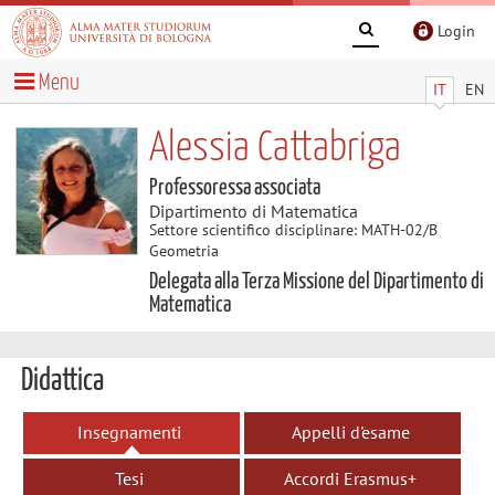
Login
Menu
IT
EN
Alessia Cattabriga
Professoressa associata
Dipartimento di Matematica
Settore scientifico disciplinare: MATH-02/B
Geometria
Delegata alla Terza Missione del Dipartimento di
Matematica
Didattica
Insegnamenti
Appelli d'esame
Tesi
Accordi Erasmus+