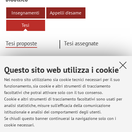
Insegnamenti
Appelli d'esame
Tesi
Tesi proposte
Tesi assegnate
Argomenti di tesi proposti dal docente.
Questo sito web utilizza i cookie
see English version
Nel nostro sito utilizziamo sia cookie tecnici necessari per il suo
funzionamento, sia cookie e altri strumenti di tracciamento
facoltativi che potrai attivare solo con il tuo consenso.
Cookie e altri strumenti di tracciamento facoltativi sono usati per
Ultimi avvisi
analisi statistiche, misure sull'efficacia della comunicazione
istituzionale e analisi dei comportamenti degli utenti.
Please visit the Digicomm research Web Site for more detailed
information on collaboration opportunities
Se chiudi questo banner continuerai la navigazione solo con i
Pubblicato il: 08 novembre 2023
cookie necessari.