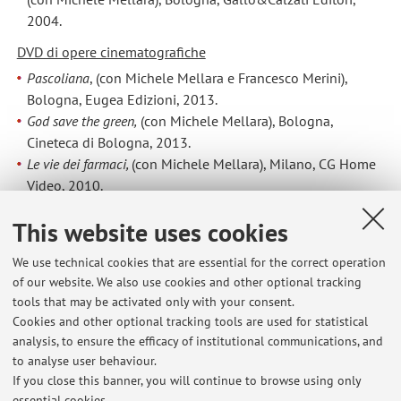
2004.
DVD di opere cinematografiche
Pascoliana
, (con Michele Mellara e Francesco Merini),
Bologna, Eugea Edizioni, 2013.
God save the green,
(con Michele Mellara), Bologna,
Cineteca di Bologna, 2013.
Le vie dei farmaci,
(con Michele Mellara), Milano, CG Home
Video, 2010.
La febbre del fare,
(con Michele Mellara), Bologna 1945-
This website uses cookies
1980, Bologna, Cineteca di Bologna, 2010.
Un metro sotto i pesci,
(con Michele Mellara), 1° Edizione,
We use technical cookies that are essential for the correct operation
Bologna, Ermitage Cinema, 2006; 2° Edizione Milano, CG
of our website. We also use cookies and other optional tracking
Home Video; 2010.
tools that may be activated only with your consent.
Fortezza Bastiani,
(con Michele Mellara), Bologna, Ermitage
Cookies and other optional tracking tools are used for statistical
Cinema, 2004.
analysis, to ensure the efficacy of institutional communications, and
Domà, Case a San Pietroburgo
, (con Michele Mellara),
to analyse user behaviour.
Bologna, Gallo&Calzati Editori; 2004.
If you close this banner, you will continue to browse using only
essential cookies.