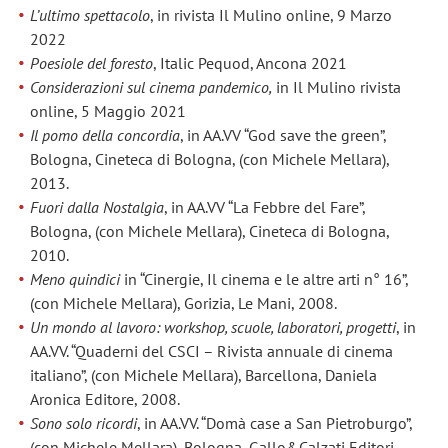
L’ultimo spettacolo
, in rivista Il Mulino online, 9 Marzo
2022
Poesiole del foresto
, Italic Pequod, Ancona 2021
Considerazioni sul cinema pandemico,
in Il Mulino rivista
online, 5 Maggio 2021
Il pomo della concordia
, in AA.VV “God save the green”,
Bologna, Cineteca di Bologna, (con Michele Mellara),
2013.
Fuori dalla Nostalgia
, in AA.VV “La Febbre del Fare”,
Bologna, (con Michele Mellara), Cineteca di Bologna,
2010.
Meno quindici
in “Cinergie, Il cinema e le altre arti n° 16”,
(con Michele Mellara), Gorizia, Le Mani, 2008.
Un mondo al lavoro: workshop, scuole, laboratori, progetti
, in
AA.VV. “Quaderni del CSCI – Rivista annuale di cinema
italiano”, (con Michele Mellara), Barcellona, Daniela
Aronica Editore, 2008.
Sono solo ricordi
, in AA.VV. “Domà case a San Pietroburgo”,
(con Michele Mellara), Bologna, Gallo&Calzati Editori,