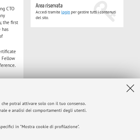
Area riservata
ing CTO
Accedi tramite
login
per gestire tutti i contenuti
any
del sito.
 the first
e has
of
tificate
e Fellow
ference.
i che potrai attivare solo con il tuo consenso.
Privacy
|
Note legali
|
Impostazioni Cookie
onale e analisi dei comportamenti degli utenti.
ecifici in "Mostra cookie di profilazione".