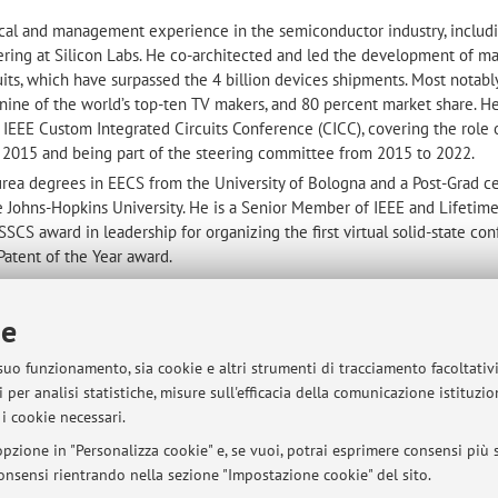
ical and management experience in the semiconductor industry, includ
ering at Silicon Labs. He co-architected and led the development of m
its, which have surpassed the 4 billion devices shipments. Most notably,
y nine of the world’s top-ten TV makers, and 80 percent market share. H
 IEEE Custom Integrated Circuits Conference (CICC), covering the role 
r 2015 and being part of the steering committee from 2015 to 2022.
rea degrees in EECS from the University of Bologna and a Post-Grad cer
 Johns-Hopkins University. He is a Senior Member of IEEE and Lifetim
SSCS award in leadership for organizing the first virtual solid-state con
Patent of the Year award.
ie
 suo funzionamento, sia cookie e altri strumenti di tracciamento facoltativ
sità di Bologna - Via Zamboni, 33 - 40126 Bologna - Partita IVA: 01131710376
 per analisi statistiche, misure sull'efficacia della comunicazione istituzi
i cookie necessari.
pzione in "Personalizza cookie" e, se vuoi, potrai esprimere consensi più sp
 consensi rientrando nella sezione "Impostazione cookie" del sito.