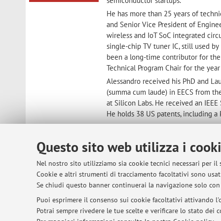
semiconductor startups.
He has more than 25 years of techn
and Senior Vice President of Engine
wireless and IoT SoC integrated circu
single-chip TV tuner IC, still used b
been a long-time contributor for the
Technical Program Chair for the yea
Alessandro received his PhD and Lau
(summa cum laude) in EECS from the
at Silicon Labs. He received an IEEE 
He holds 38 US patents, including a 
LinkedIn
Questo sito web utilizza i cook
Nel nostro sito utilizziamo sia cookie tecnici necessari per il
© 2026 - ALMA MATER STUDIORUM - Univer
Cookie e altri strumenti di tracciamento facoltativi sono usati
Se chiudi questo banner continuerai la navigazione solo con 
Puoi esprimere il consenso sui cookie facoltativi attivando l'o
Potrai sempre rivedere le tue scelte e verificare lo stato dei