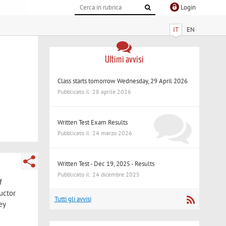
Login
IT
EN
Ultimi avvisi
Class starts tomorrow Wednesday, 29 April 2026
Pubblicato il: 28 aprile 2026
Written Test Exam Results
Pubblicato il: 24 marzo 2026
Written Test - Dec 19, 2025 - Results
Pubblicato il: 24 dicembre 2025
f
uctor
Tutti gli avvisi
ey