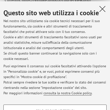
Currently: https://virtuale.unibo.it/course/view.php?
id=67081
Questo sito web utilizza i cookie
Pubblicato il: 24 marzo 2026
Nel nostro sito utilizziamo sia cookie tecnici necessari per il suo
funzionamento, sia cookie e altri strumenti di tracciamento
facoltativi che potrai attivare solo con il tuo consenso.
Cookie e altri strumenti di tracciamento facoltativi sono usati per
Ultimi avvisi
analisi statistiche, misure sull'efficacia della comunicazione
Class starts tomorrow Wednesday, 29 April 2026
istituzionale e analisi dei comportamenti degli utenti.
Se chiudi questo banner continuerai la navigazione solo con i
Pubblicato il: 28 aprile 2026
cookie necessari.
Written Test Exam Results
Puoi esprimere il consenso sui cookie facoltativi attivando l'opzione
Pubblicato il: 24 marzo 2026
in "Personalizza cookie" e, se vuoi, potrai esprimere consensi più
specifici in "Mostra cookie di profilazione".
Written Test - Dec 19, 2025 - Results
Potrai sempre rivedere le tue scelte e verificare lo stato dei consensi
Pubblicato il: 24 dicembre 2025
rientrando nella sezione "Impostazione cookie" del sito.
Per maggiori informazioni
consulta la nostra Cookie policy
.
Tutti gli avvisi
COOKIE DI PROFILAZIONE - FACOLTATIVI