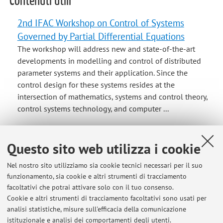
Contenuti utili
2nd IFAC Workshop on Control of Systems
Governed by Partial Differential Equations
The workshop will address new and state-of-the-art
developments in modelling and control of distributed
parameter systems and their application. Since the
control design for these systems resides at the
intersection of mathematics, systems and control theory,
control systems technology, and computer ...
4th IFAC Workshop on Lagrangian and
Questo sito web utilizza i cookie
Hamiltonian Methods for Non Linear Control
The LHMNLC is a triennial IFAC workshop, initiated in
Nel nostro sito utilizziamo sia cookie tecnici necessari per il suo
2000 and focused on the modelling and control of
funzionamento, sia cookie e altri strumenti di tracciamento
complex dynamical systems exploiting the Lagrangian
facoltativi che potrai attivare solo con il tuo consenso.
and Hamiltonian intrinsic properties. This 4th edition was
Cookie e altri strumenti di tracciamento facoltativi sono usati per
held in August 2021 at the Residential Center of the
analisi statistiche, misure sull'efficacia della comunicazione
istituzionale e analisi dei comportamenti degli utenti.
University of Bologna in Bertinoro. ...