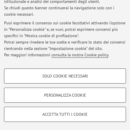
istituzionale e analisi dei comportamenti degli utenti.
Se chiudi questo banner continuerai la navigazione solo con i
cookie necessari.
Ultimi avvisi
Puoi esprimere il consenso sui cookie facoltativi attivando l'opzione
in "Personalizza cookie" e, se vuoi, potrai esprimere consensi più
Al momento non sono presenti avvisi.
specifici in "Mostra cookie di profilazione".
Potrai sempre rivedere le tue scelte e verificare lo stato dei consensi
rientrando nella sezione "Impostazione cookie" del sito.
Per maggiori informazioni
consulta la nostra Cookie policy
.
Area riservata
COOKIE DI PROFILAZIONE - FACOLTATIVI
Accedi tramite
login
per gestire tutti i contenuti del sito.
SOLO COOKIE NECESSARI
Si tratta di cookie utilizzati per analizzare le caratteristiche della navigazione
degli utenti, creare profili in base al loro comportamento sul sito, per analisi
di marketing.
PERSONALIZZA COOKIE
© 2026 - ALMA MATER STUDIORUM - Università di Bologna - Via
Mostra cookie di profilazione
Zamboni, 33 - 40126 Bologna - Partita IVA: 01131710376
Privacy
|
Note legali
|
Impostazioni Cookie
Google/Youtube Video
COOKIE TECNICI - NECESSARI
ACCETTA TUTTI I COOKIE
Facebook
Si tratta di cookie tecnici utilizzati, a titolo esemplificativo, per il corretto
Vimeo
funzionamento del sito, salvare le preferenze di navigazione, per il