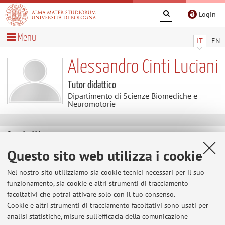
Login
Menu
IT
EN
Alessandro Cinti Luciani
Tutor didattico
Dipartimento di Scienze Biomediche e
Neuromotorie
Contatti
Questo sito web utilizza i cookie
E-mail:
alessandro.cinti5@unibo.it
Nel nostro sito utilizziamo sia cookie tecnici necessari per il suo
funzionamento, sia cookie e altri strumenti di tracciamento
facoltativi che potrai attivare solo con il tuo consenso.
Dipartimento di Scienze Biomediche e Neuromotorie
Cookie e altri strumenti di tracciamento facoltativi sono usati per
Via Massarenti 9, Bologna -
Vai alla mappa
analisi statistiche, misure sull'efficacia della comunicazione