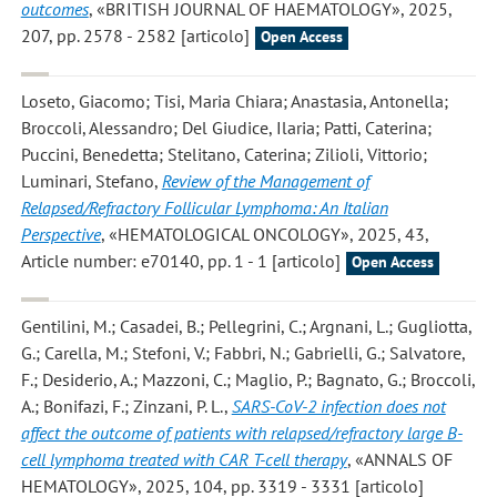
outcomes
, «BRITISH JOURNAL OF HAEMATOLOGY», 2025,
207, pp. 2578 - 2582 [articolo]
Open Access
Loseto, Giacomo; Tisi, Maria Chiara; Anastasia, Antonella;
Broccoli, Alessandro; Del Giudice, Ilaria; Patti, Caterina;
Puccini, Benedetta; Stelitano, Caterina; Zilioli, Vittorio;
Luminari, Stefano
,
Review of the Management of
Relapsed/Refractory Follicular Lymphoma: An Italian
Perspective
, «HEMATOLOGICAL ONCOLOGY», 2025, 43,
Article number: e70140, pp. 1 - 1 [articolo]
Open Access
Gentilini, M.; Casadei, B.; Pellegrini, C.; Argnani, L.; Gugliotta,
G.; Carella, M.; Stefoni, V.; Fabbri, N.; Gabrielli, G.; Salvatore,
F.; Desiderio, A.; Mazzoni, C.; Maglio, P.; Bagnato, G.; Broccoli,
A.; Bonifazi, F.; Zinzani, P. L.
,
SARS-CoV-2 infection does not
affect the outcome of patients with relapsed/refractory large B-
cell lymphoma treated with CAR T-cell therapy
, «ANNALS OF
HEMATOLOGY», 2025, 104, pp. 3319 - 3331 [articolo]