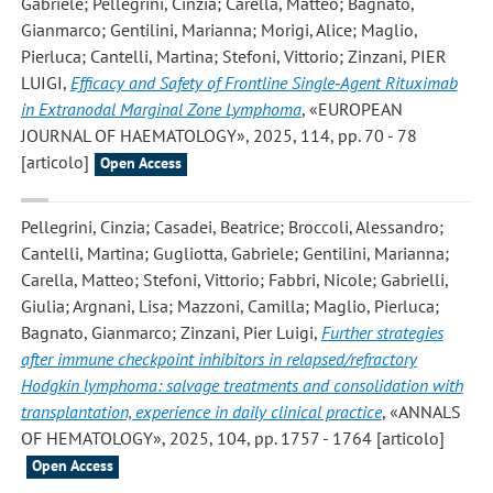
Gabriele; Pellegrini, Cinzia; Carella, Matteo; Bagnato,
Gianmarco; Gentilini, Marianna; Morigi, Alice; Maglio,
Pierluca; Cantelli, Martina; Stefoni, Vittorio; Zinzani, PIER
LUIGI
,
Efficacy and Safety of Frontline Single‐Agent Rituximab
in Extranodal Marginal Zone Lymphoma
, «EUROPEAN
JOURNAL OF HAEMATOLOGY», 2025, 114, pp. 70 - 78
[articolo]
Open Access
Pellegrini, Cinzia; Casadei, Beatrice; Broccoli, Alessandro;
Cantelli, Martina; Gugliotta, Gabriele; Gentilini, Marianna;
Carella, Matteo; Stefoni, Vittorio; Fabbri, Nicole; Gabrielli,
Giulia; Argnani, Lisa; Mazzoni, Camilla; Maglio, Pierluca;
Bagnato, Gianmarco; Zinzani, Pier Luigi
,
Further strategies
after immune checkpoint inhibitors in relapsed/refractory
Hodgkin lymphoma: salvage treatments and consolidation with
transplantation, experience in daily clinical practice
, «ANNALS
OF HEMATOLOGY», 2025, 104, pp. 1757 - 1764 [articolo]
Open Access