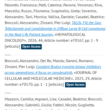
Palombi, Francesca; Patti, Caterina; Pavone, Vincenzo; Riva,
Marcello; Russo, Filomena; Scapinello, Greta; Severino,
Alessandro; Tani, Monica; Vallisa, Daniele; Casadei, Beatrice;
Broccoli, Alessandro; Zinzani, Pier Luigi
,
TALOs, Fill the Gap:
Tafasitamab and Lenalidomide in Diffuse Large B‐Cell Lymphoma
in the Real‐Life Patient Journey
, «HEMATOLOGICAL
ONCOLOGY», 2026, 44, Article number: e70167, pp. 1 - 9
[articolo]
Open Access
Broccoli, Alessandro; Del Re, Marzia; Danesi, Romano;
Zinzani, Pier Luigi
,
Covalent Bruton tyrosine kinase inhibitors
across generations: A focus on zanubrutinib
, «JOURNAL OF
CELLULAR AND MOLECULAR MEDICINE», 2025, 29, Article
number: e70170, pp. 1 - 1 [articolo]
Open Access
Mazzoni, Camilla; Argnani, Lisa; Casadei, Beatrice; Broccoli,
Alessandro; Gabrielli, Giulia; Fabbri, Nicole; Gugliotta,