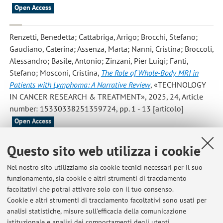
Open Access
Renzetti, Benedetta; Cattabriga, Arrigo; Brocchi, Stefano;
Gaudiano, Caterina; Assenza, Marta; Nanni, Cristina; Broccoli,
Alessandro; Basile, Antonio; Zinzani, Pier Luigi; Fanti,
Stefano; Mosconi, Cristina
,
The Role of Whole-Body MRI in
Patients with Lymphoma: A Narrative Review
, «TECHNOLOGY
IN CANCER RESEARCH & TREATMENT», 2025, 24, Article
number: 15330338251359724, pp. 1 - 13 [articolo]
Open Access
Questo sito web utilizza i cookie
1
2
3
4
5
Nel nostro sito utilizziamo sia cookie tecnici necessari per il suo
funzionamento, sia cookie e altri strumenti di tracciamento
facoltativi che potrai attivare solo con il tuo consenso.
Cookie e altri strumenti di tracciamento facoltativi sono usati per
analisi statistiche, misure sull'efficacia della comunicazione
Ultimi avvisi
istituzionale e analisi dei comportamenti degli utenti.