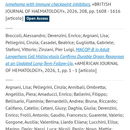
lymphoma with immune checkpoint inhibitors
, «BRITISH
JOURNAL OF HAEMATOLOGY», 2026, 208, pp. 1608 - 1616
[articolo]
Open Access
Broccoli, Alessandro; Derenzini, Enrico; Argnani, Lisa;
Pellegrini, Cinzia; Casadei, Beatrice; Gugliotta, Gabriele;
Stefoni, Vittorio; Zinzani, Pier Luigi
,
MACOP-B in Adult
Langerhans Cell Histiocytosis Confirms Durable Organ Responses
at an Updated Long‐Term Follow‐Up
, «AMERICAN JOURNAL
OF HEMATOLOGY», 2026, 1, pp. 1 - 1 [articolo]
Argnani, Lisa; Pellegrini, Cinzia; Annibali, Ombretta;
Angelillo, Piera; Amaducci, Enrico; Ballerini, Filippo;
Bellisario, Flaminia; Bernardelli, Andrea; Bruna, Riccardo;
Califano, Catello; Cetani, Giusy; Daghia, Giulia; Derenzini,
Enrico; Frolli, Antonio; Gaudio, Francesco; Guarente, Valerio;
Gorgone, Ausilia; Valentina, Liardo Eliana; Lucchini, Elisa;
Marino, Dario; Nassi, Luca; Nicoli, Paolo; Novo, Mattia;