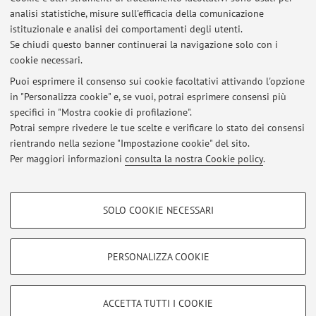
POLITICHE ENERGETICHE E AMBIENTALI
analisi statistiche, misure sull'efficacia della comunicazione
istituzionale e analisi dei comportamenti degli utenti.
COOPERAZIONE ENERGETICA E AMBIENTALE TRA PAESI
Se chiudi questo banner continuerai la navigazione solo con i
SVILUPPATI E PAESI IN VIA DI SVILUPPO
cookie necessari.
Puoi esprimere il consenso sui cookie facoltativi attivando l'opzione
in "Personalizza cookie" e, se vuoi, potrai esprimere consensi più
Ultimi avvisi
specifici in "Mostra cookie di profilazione".
Potrai sempre rivedere le tue scelte e verificare lo stato dei consensi
Al momento non sono presenti avvisi.
rientrando nella sezione "Impostazione cookie" del sito.
Per maggiori informazioni
consulta la nostra Cookie policy
.
COOKIE DI PROFILAZIONE - FACOLTATIVI
SOLO COOKIE NECESSARI
Si tratta di cookie utilizzati per analizzare le caratteristiche della navigazione
Area riservata
degli utenti, creare profili in base al loro comportamento sul sito, per analisi
Accedi tramite
login
per gestire tutti i contenuti del sito.
di marketing.
PERSONALIZZA COOKIE
Mostra cookie di profilazione
© 2026 - ALMA MATER STUDIORUM - Università di Bologna - Via
Google/Youtube Video
COOKIE TECNICI - NECESSARI
ACCETTA TUTTI I COOKIE
Zamboni, 33 - 40126 Bologna - Partita IVA: 01131710376
Facebook