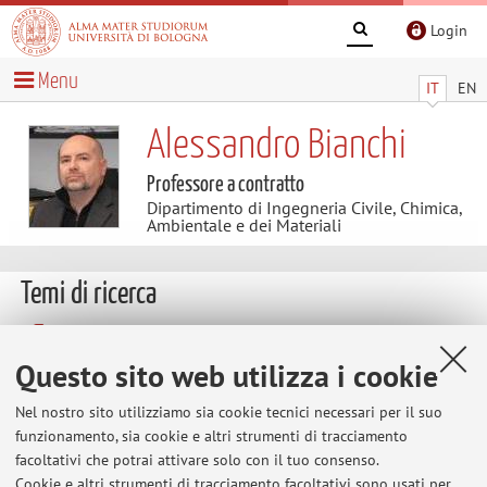
Login
Menu
IT
EN
Alessandro Bianchi
Professore a contratto
Dipartimento di Ingegneria Civile, Chimica,
Ambientale e dei Materiali
Temi di ricerca
Parole chiave:
MERCATI DELL'ENERGIA E
DELL'AMBIENTE, POLITICHE ENERGETICHE E AMBIENTALI
Questo sito web utilizza i cookie
Nel nostro sito utilizziamo sia cookie tecnici necessari per il suo
VALUTAZIONE DELLE ESTERNALITA'AMBIENTALI LEGATE
funzionamento, sia cookie e altri strumenti di tracciamento
ALLA PRODUZIONE E UTILIZZO DELL'ENERGIA
facoltativi che potrai attivare solo con il tuo consenso.
MISURAZIONE ECONOMICA DEGLI IMPATTI DELE
Cookie e altri strumenti di tracciamento facoltativi sono usati per