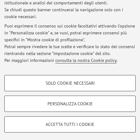
istituzionale e analisi dei comportamenti degli utenti.
and coal or in ...
Se chiudi questo banner continuerai la navigazione solo con i
cookie necessari.
Puoi esprimere il consenso sui cookie facoltativi attivando l'opzione
in "Personalizza cookie" e, se vuoi, potrai esprimere consensi più
Ultimi avvisi
specifici in "Mostra cookie di profilazione".
Potrai sempre rivedere le tue scelte e verificare lo stato dei consensi
Al momento non sono presenti avvisi.
rientrando nella sezione "Impostazione cookie" del sito.
Per maggiori informazioni
consulta la nostra Cookie policy
.
COOKIE DI PROFILAZIONE - FACOLTATIVI
SOLO COOKIE NECESSARI
Si tratta di cookie utilizzati per analizzare le caratteristiche della navigazione
Area riservata
degli utenti, creare profili in base al loro comportamento sul sito, per analisi
Accedi tramite
login
per gestire tutti i contenuti del sito.
di marketing.
PERSONALIZZA COOKIE
Mostra cookie di profilazione
© 2026 - ALMA MATER STUDIORUM - Università di Bologna - Via
Google/Youtube Video
COOKIE TECNICI - NECESSARI
ACCETTA TUTTI I COOKIE
Zamboni, 33 - 40126 Bologna - Partita IVA: 01131710376
Facebook
Privacy
|
Note legali
|
Impostazioni Cookie
Si tratta di cookie tecnici utilizzati, a titolo esemplificativo, per il corretto
Vimeo
funzionamento del sito, salvare le preferenze di navigazione, per il