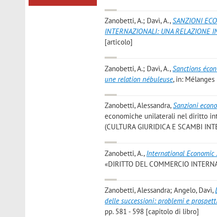
Zanobetti, A.; Davì, A.
,
SANZIONI EC
INTERNAZIONALI: UNA RELAZIONE I
[articolo]
Zanobetti, A.; Davì, A.
,
Sanctions écon
une relation nébuleuse
, in: Mélanges 
Zanobetti, Alessandra
,
Sanzioni econom
economiche unilaterali nel diritto int
(CULTURA GIURIDICA E SCAMBI INTER
Zanobetti, A.
,
International Economic 
«DIRITTO DEL COMMERCIO INTERNAZIO
Zanobetti, Alessandra; Angelo, Davì
,
delle successioni: problemi e prospett
pp. 581 - 598 [capitolo di libro]