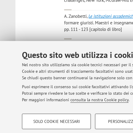
challenges, New York, McGraw-Hill Edu
A. Zanobetti
,
Le istituzioni accademich
formare giuristi. Maestri e insegnam
pp. 111 - 123 [capitolo di libro]
Alessandra, Zanobetti
,
Sanzioni, anco
SECURITY & JUSTICE», 2023, 3, pp. 1 -
Questo sito web utilizza i cook
Nel nostro sito utilizziamo sia cookie tecnici necessari per il
Zanobetti, Alessandra
,
Extraterritoria
Cookie e altri strumenti di tracciamento facoltativi sono usati
International Congress of Comparative
Se chiudi questo banner continuerai la navigazione solo con 
Puoi esprimere il consenso sui cookie facoltativi attivando l'o
Potrai sempre rivedere le tue scelte e verificare lo stato dei
1
2
3
4
5
Per maggiori informazioni
consulta la nostra Cookie policy
.
COOKIE DI PROFILAZIONE - FACOLTATIVI
SOLO COOKIE NECESSARI
PERSONALIZZ
Si tratta di cookie utilizzati per analizzare le caratteristiche della navi
© 2026 - ALMA MATER STUDIORUM - Univer
base al loro comportamento sul sito, per analisi di marketing.