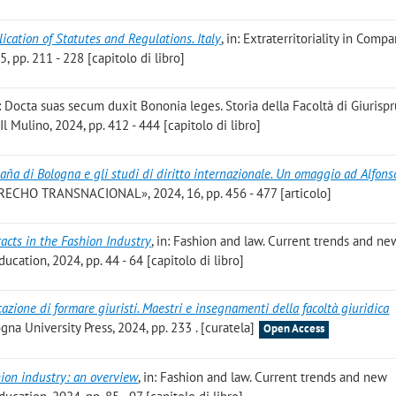
lication of Statutes and Regulations. Italy
, in: Extraterritoriality in Compa
5, pp. 211 - 228 [capitolo di libro]
n: Docta suas secum duxit Bononia leges. Storia della Facoltà di Giuris
l Mulino, 2024, pp. 412 - 444 [capitolo di libro]
paña di Bologna e gli studi di diritto internazionale. Un omaggio ad Alfons
CHO TRANSNACIONAL», 2024, 16, pp. 456 - 477 [articolo]
racts in the Fashion Industry
, in: Fashion and law. Current trends and ne
cation, 2024, pp. 44 - 64 [capitolo di libro]
cazione di formare giuristi. Maestri e insegnamenti della facoltà giuridica
na University Press, 2024, pp. 233 . [curatela]
Open Access
hion industry: an overview
, in: Fashion and law. Current trends and new