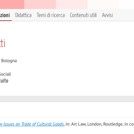
azioni
Didattica
Temi di ricerca
Contenuti utili
Avvisi
ti
i Bologna
ociali
tuito
aw Issues on Trade of Cultural Goods
, in: Art Law, London, Routledge, in co