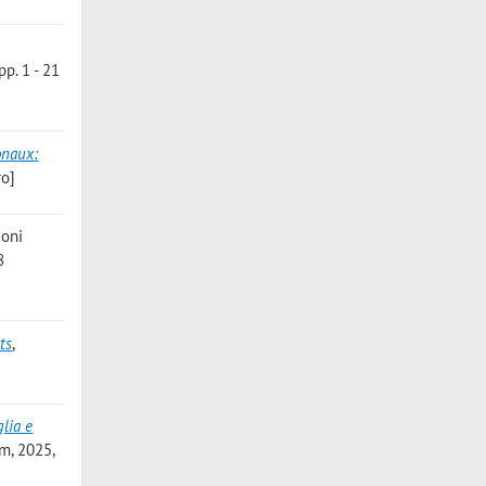
p. 1 - 21
onaux:
ro]
ioni
8
ts
,
glia e
m, 2025,