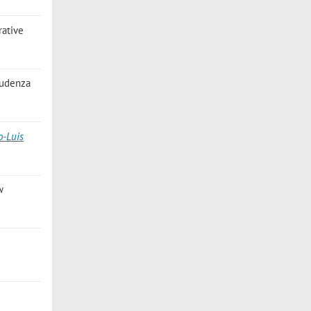
rative
prudenza
o-Luis
w