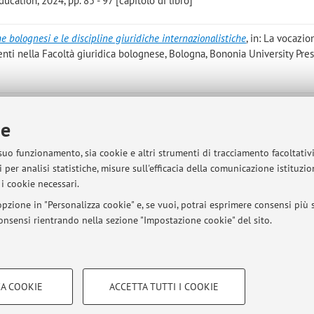
cation, 2024, pp. 85 - 97 [capitolo di libro]
e bolognesi e le discipline giuridiche internazionalistiche
, in: La vocazio
enti nella Facoltà giuridica bolognese, Bologna, Bononia University Pres
ra sanzioni: note minime sulle misure retrittive dell'Unione europea
, «FR
 13 [articolo]
ie
Open Access
 suo funzionamento, sia cookie e altri strumenti di tracciamento facoltativ
l application of statutes and regulations
, in: Italian National Reports to t
 per analisi statistiche, misure sull'efficacia della comunicazione istituzi
 Law - Asunción 2022, Napoli, ESI, 2022, pp. 585 - 603 [capitolo di libr
i cookie necessari.
pzione in "Personalizza cookie" e, se vuoi, potrai esprimere consensi più sp
 consensi rientrando nella sezione "Impostazione cookie" del sito.
Pubblicazioni antecedenti i
COOKIE TECNICI - NECESSAR
A COOKIE
ACCETTA TUTTI I COOKIE
gazione degli utenti, creare profili in
Si tratta di cookie tecnici utilizzati, a
sità di Bologna - Via Zamboni, 33 - 40126 Bologna - Partita IVA: 01131710376
le preferenze di navigazione, per i