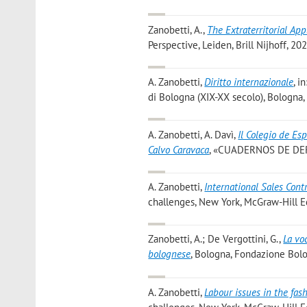
Zanobetti, A.
,
The Extraterritorial App
Perspective, Leiden, Brill Nijhoff, 202
A. Zanobetti
,
Diritto internazionale
, i
di Bologna (XIX-XX secolo), Bologna, I
A. Zanobetti, A. Davì
,
Il Colegio de Es
Calvo Caravaca
, «CUADERNOS DE DERE
A. Zanobetti
,
International Sales Cont
challenges, New York, McGraw-Hill Edu
Zanobetti, A.; De Vergottini, G.
,
La vo
bolognese
, Bologna, Fondazione Bolog
A. Zanobetti
,
Labour issues in the fas