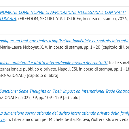
ONOMICHE COME NORME DI APPLICAZIONE NECESSARIA E CONTRATTI
NTRICATA
, «FREEDOM, SECURITY & JUSTICE», in corso di stampa, 2026, p
omiques en tant que règles d’application immédiate et contrats internati
Marie-Laure Noboyet, X, X, in corso di stampa, pp. 1 - 20 [capitolo di lib
iche unilaterali e diritto internazionale privato dei contratti
, in: Le sanz
ernazionale pubblico e privato, Napoli, ESI, in corso di stampa, pp. 1 - 1
NAZIONALI) [capitolo di libro]
Sanctions: Some Thoughts on Their Impact on International Trade Contrac
NALE», 2025, 39, pp. 109 - 129 [articolo]
La dimensione sovranazionale del diritto internazionale privato della fami
ive
, in: Liber amicorum per Michele Sesta, Padova, Wolters Kluwer Ceda