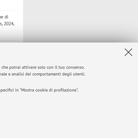
ne di
s, 2024,
EEDOM,
i che potrai attivare solo con il tuo consenso.
he XXIst
onale e analisi dei comportamenti degli utenti.
o]
ecifici in "Mostra cookie di profilazione".
l 2004
I
 titolo esemplificativo, per il corretto funzionamento del sito, salvare
Privacy
|
Note legali
|
Impostazioni Cookie
l bilanciamento del carico, ottimizzare le prestazioni del sito