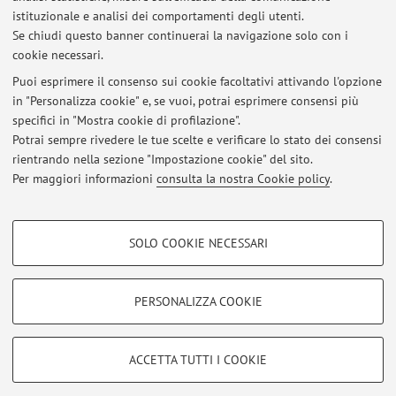
Dipartimento di Scienze Politiche e Sociali
istituzionale e analisi dei comportamenti degli utenti.
Strada Maggiore 45, Bologna -
Vai alla mappa
Se chiudi questo banner continuerai la navigazione solo con i
cookie necessari.
Puoi esprimere il consenso sui cookie facoltativi attivando l'opzione
in "Personalizza cookie" e, se vuoi, potrai esprimere consensi più
Ultimi avvisi
specifici in "Mostra cookie di profilazione".
Potrai sempre rivedere le tue scelte e verificare lo stato dei consensi
Al momento non sono presenti avvisi.
rientrando nella sezione "Impostazione cookie" del sito.
Per maggiori informazioni
consulta la nostra Cookie policy
.
COOKIE DI PROFILAZIONE - FACOLTATIVI
SOLO COOKIE NECESSARI
Si tratta di cookie utilizzati per analizzare le caratteristiche della navigazione
Area riservata
degli utenti, creare profili in base al loro comportamento sul sito, per analisi
Accedi tramite
login
per gestire tutti i contenuti del sito.
di marketing.
PERSONALIZZA COOKIE
Mostra cookie di profilazione
© 2026 - ALMA MATER STUDIORUM - Università di Bologna - Via
Google/Youtube Video
COOKIE TECNICI - NECESSARI
ACCETTA TUTTI I COOKIE
Zamboni, 33 - 40126 Bologna - Partita IVA: 01131710376
Facebook
Privacy
|
Note legali
|
Impostazioni Cookie
Si tratta di cookie tecnici utilizzati, a titolo esemplificativo, per il corretto