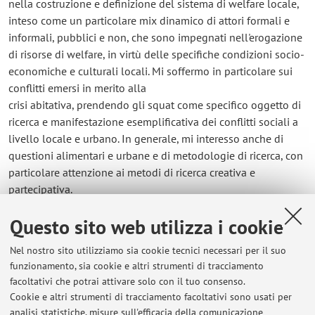
nella costruzione e definizione del sistema di welfare locale,
inteso come un particolare mix dinamico di attori formali e
informali, pubblici e non, che sono impegnati nell'erogazione
di risorse di welfare, in virtù delle specifiche condizioni socio-
economiche e culturali locali. Mi soffermo in particolare sui
conflitti emersi in merito alla
crisi abitativa, prendendo gli squat come specifico oggetto di
ricerca e manifestazione esemplificativa dei conflitti sociali a
livello locale e urbano. In generale, mi interesso anche di
questioni alimentari e urbane e di metodologie di ricerca, con
particolare attenzione ai metodi di ricerca creativa e
partecipativa.
Questo sito web utilizza i cookie
Contatti
Nel nostro sito utilizziamo sia cookie tecnici necessari per il suo
E-mail:
alessandra.motta4@unibo.it
funzionamento, sia cookie e altri strumenti di tracciamento
facoltativi che potrai attivare solo con il tuo consenso.
Cookie e altri strumenti di tracciamento facoltativi sono usati per
analisi statistiche, misure sull'efficacia della comunicazione