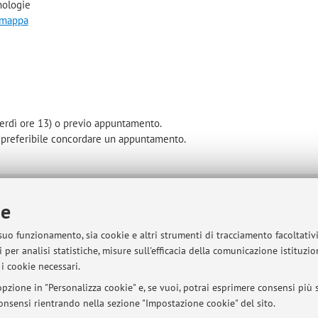
nologie
a mappa
enerdì ore 13) o previo appuntamento.
E' preferibile concordare un appuntamento.
ie
sità di Bologna - Via Zamboni, 33 - 40126 Bologna - Partita IVA: 01131710376
 suo funzionamento, sia cookie e altri strumenti di tracciamento facoltativ
 per analisi statistiche, misure sull'efficacia della comunicazione istituzi
i cookie necessari.
pzione in "Personalizza cookie" e, se vuoi, potrai esprimere consensi più sp
 consensi rientrando nella sezione "Impostazione cookie" del sito.