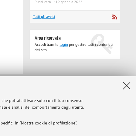
Pubblicato il: 19 gennaio 2026
Tutti gli avvisi
Area riservata
Accedi tramite
login
per gestire tutti i contenuti
del sito.
Privacy
|
Note legali
|
Impostazioni Cookie
i che potrai attivare solo con il tuo consenso.
onale e analisi dei comportamenti degli utenti.
ecifici in "Mostra cookie di profilazione".