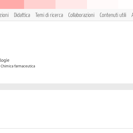
zioni
Didattica
Temi di ricerca
Collaborazioni
Contenuti utili
logie
A Chimica farmaceutica