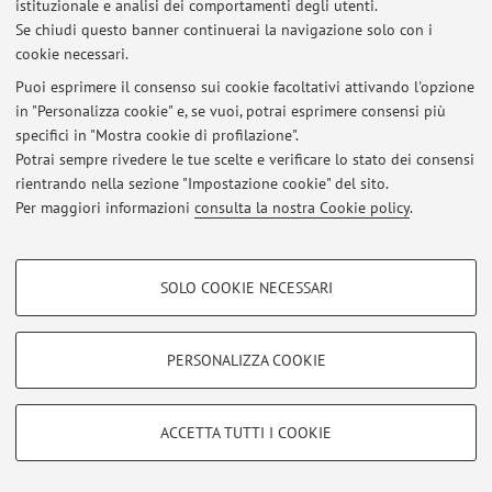
istituzionale e analisi dei comportamenti degli utenti.
esame biosensori ottici Biotech Farmaceutiche
Se chiudi questo banner continuerai la navigazione solo con i
Pubblicato il: 19 dicembre 2012
cookie necessari.
Tutti gli avvisi
Puoi esprimere il consenso sui cookie facoltativi attivando l'opzione
in "Personalizza cookie" e, se vuoi, potrai esprimere consensi più
specifici in "Mostra cookie di profilazione".
Area riservata
Potrai sempre rivedere le tue scelte e verificare lo stato dei consensi
Accedi tramite
login
per gestire tutti i contenuti del sito.
rientrando nella sezione "Impostazione cookie" del sito.
Per maggiori informazioni
consulta la nostra Cookie policy
.
© 2026 - ALMA MATER STUDIORUM - Università di Bologna - Via
COOKIE DI PROFILAZIONE - FACOLTATIVI
Zamboni, 33 - 40126 Bologna - Partita IVA: 01131710376
SOLO COOKIE NECESSARI
Privacy
|
Note legali
|
Impostazioni Cookie
Si tratta di cookie utilizzati per analizzare le caratteristiche della navigazione
degli utenti, creare profili in base al loro comportamento sul sito, per analisi
di marketing.
PERSONALIZZA COOKIE
Mostra cookie di profilazione
Google/Youtube Video
COOKIE TECNICI - NECESSARI
ACCETTA TUTTI I COOKIE
Facebook
Si tratta di cookie tecnici utilizzati, a titolo esemplificativo, per il corretto
Vimeo
funzionamento del sito, salvare le preferenze di navigazione, per il