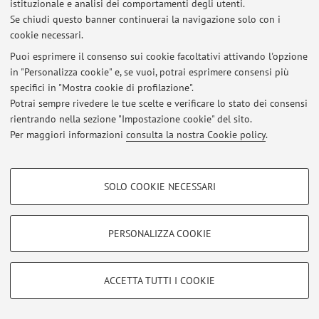
istituzionale e analisi dei comportamenti degli utenti.
Se chiudi questo banner continuerai la navigazione solo con i
© 2026 - ALMA MATER STUDIORUM - Università di Bologna - Via
cookie necessari.
Zamboni, 33 - 40126 Bologna - Partita IVA: 01131710376
Puoi esprimere il consenso sui cookie facoltativi attivando l'opzione
Privacy
|
Note legali
|
Impostazioni Cookie
in "Personalizza cookie" e, se vuoi, potrai esprimere consensi più
specifici in "Mostra cookie di profilazione".
Potrai sempre rivedere le tue scelte e verificare lo stato dei consensi
rientrando nella sezione "Impostazione cookie" del sito.
Per maggiori informazioni
consulta la nostra Cookie policy
.
COOKIE DI PROFILAZIONE - FACOLTATIVI
SOLO COOKIE NECESSARI
Si tratta di cookie utilizzati per analizzare le caratteristiche della navigazione
degli utenti, creare profili in base al loro comportamento sul sito, per analisi
di marketing.
PERSONALIZZA COOKIE
Mostra cookie di profilazione
Google/Youtube Video
COOKIE TECNICI - NECESSARI
ACCETTA TUTTI I COOKIE
Facebook
Si tratta di cookie tecnici utilizzati, a titolo esemplificativo, per il corretto
Vimeo
funzionamento del sito, salvare le preferenze di navigazione, per il