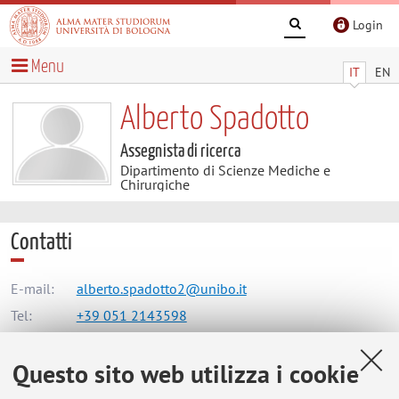
Login
Menu
IT
EN
Alberto Spadotto
Assegnista di ricerca
Dipartimento di Scienze Mediche e
Chirurgiche
Contatti
E-mail:
alberto.spadotto2@unibo.it
Tel:
+39 051 2143598
Questo sito web utilizza i cookie
Dipartimento di Scienze Mediche e Chirurgiche