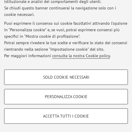
istituzionale e analisi dei comportamenti degli utenti.
Al momento non sono presenti avvisi.
Se chiudi questo banner continuerai la navigazione solo con i
cookie necessari.
Puoi esprimere il consenso sui cookie facoltativi attivando l'opzione
in "Personalizza cookie" e, se vuoi, potrai esprimere consensi più
specifici in "Mostra cookie di profilazione".
Area riservata
Potrai sempre rivedere le tue scelte e verificare lo stato dei consensi
Accedi tramite
login
per gestire tutti i contenuti del sito.
rientrando nella sezione "Impostazione cookie" del sito.
Per maggiori informazioni
consulta la nostra Cookie policy
.
© 2026 - ALMA MATER STUDIORUM - Università di Bologna - Via
COOKIE DI PROFILAZIONE - FACOLTATIVI
Zamboni, 33 - 40126 Bologna - Partita IVA: 01131710376
SOLO COOKIE NECESSARI
Privacy
|
Note legali
|
Impostazioni Cookie
Si tratta di cookie utilizzati per analizzare le caratteristiche della navigazione
degli utenti, creare profili in base al loro comportamento sul sito, per analisi
di marketing.
PERSONALIZZA COOKIE
Mostra cookie di profilazione
Google/Youtube Video
COOKIE TECNICI - NECESSARI
ACCETTA TUTTI I COOKIE
Facebook
Si tratta di cookie tecnici utilizzati, a titolo esemplificativo, per il corretto
Vimeo
funzionamento del sito, salvare le preferenze di navigazione, per il