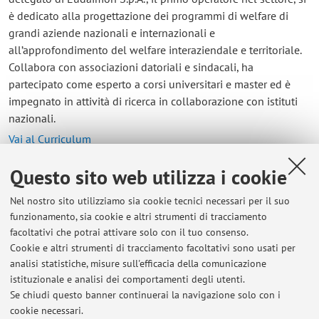
è dedicato alla progettazione dei programmi di welfare di
grandi aziende nazionali e internazionali e
all’approfondimento del welfare interaziendale e territoriale.
Collabora con associazioni datoriali e sindacali, ha
partecipato come esperto a corsi universitari e master ed è
impegnato in attività di ricerca in collaborazione con istituti
nazionali.
Vai al Curriculum
Questo sito web utilizza i cookie
Contatti
Nel nostro sito utilizziamo sia cookie tecnici necessari per il suo
E-mail:
alberto.perfumo@unibo.it
funzionamento, sia cookie e altri strumenti di tracciamento
facoltativi che potrai attivare solo con il tuo consenso.
Cookie e altri strumenti di tracciamento facoltativi sono usati per
analisi statistiche, misure sull'efficacia della comunicazione
Dipartimento di Scienze Politiche e Sociali
istituzionale e analisi dei comportamenti degli utenti.
Strada Maggiore 45, Bologna -
Vai alla mappa
Se chiudi questo banner continuerai la navigazione solo con i
cookie necessari.