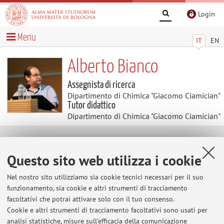
Login
Menu
IT
EN
Alberto Bianco
Assegnista di ricerca
Dipartimento di Chimica "Giacomo Ciamician"
Tutor didattico
Dipartimento di Chimica "Giacomo Ciamician"
Contenuti utili
Questo sito web utilizza i cookie
Home
>
Contenuti utili
> Bergamini Group
Nel nostro sito utilizziamo sia cookie tecnici necessari per il suo
Bergamini Group
funzionamento, sia cookie e altri strumenti di tracciamento
facoltativi che potrai attivare solo con il tuo consenso.
Vai al sito
Cookie e altri strumenti di tracciamento facoltativi sono usati per
analisi statistiche, misure sull'efficacia della comunicazione