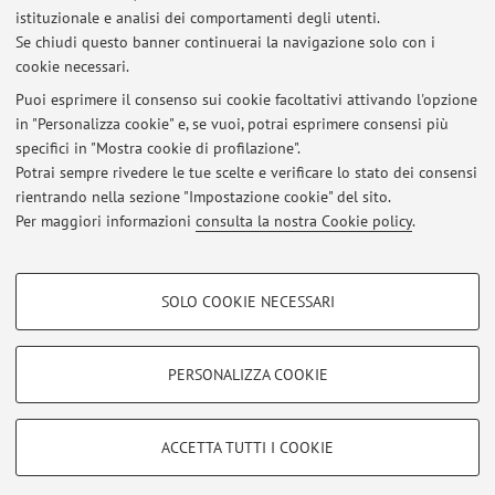
istituzionale e analisi dei comportamenti degli utenti.
Se chiudi questo banner continuerai la navigazione solo con i
cookie necessari.
Puoi esprimere il consenso sui cookie facoltativi attivando l'opzione
in "Personalizza cookie" e, se vuoi, potrai esprimere consensi più
Ultimi avvisi
specifici in "Mostra cookie di profilazione".
Potrai sempre rivedere le tue scelte e verificare lo stato dei consensi
Al momento non sono presenti avvisi.
rientrando nella sezione "Impostazione cookie" del sito.
Per maggiori informazioni
consulta la nostra Cookie policy
.
COOKIE DI PROFILAZIONE - FACOLTATIVI
SOLO COOKIE NECESSARI
Si tratta di cookie utilizzati per analizzare le caratteristiche della navigazione
Area riservata
degli utenti, creare profili in base al loro comportamento sul sito, per analisi
Accedi tramite
login
per gestire tutti i contenuti del sito.
di marketing.
PERSONALIZZA COOKIE
Mostra cookie di profilazione
© 2026 - ALMA MATER STUDIORUM - Università di Bologna - Via
Google/Youtube Video
COOKIE TECNICI - NECESSARI
ACCETTA TUTTI I COOKIE
Zamboni, 33 - 40126 Bologna - Partita IVA: 01131710376
Facebook
Privacy
|
Note legali
|
Impostazioni Cookie
Si tratta di cookie tecnici utilizzati, a titolo esemplificativo, per il corretto