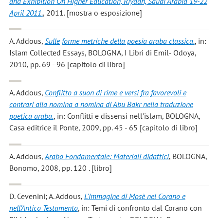
and Exhibition On Higher Education, Riyadh, Saudi Arabia 19-22
April 2011.
, 2011. [mostra o esposizione]
A. Addous
,
Sulle forme metriche della poesia araba classica.
, in:
Islam Collected Essays, BOLOGNA, I Libri di Emil- Odoya,
2010, pp. 69 - 96 [capitolo di libro]
A. Addous
,
Conflitto a suon di rime e versi fra favorevoli e
contrari alla nomina a nomina di Abu Bakr nella traduzione
poetica araba.
, in: Conflitti e dissensi nell'islam, BOLOGNA,
Casa editrice il Ponte, 2009, pp. 45 - 65 [capitolo di libro]
A. Addous
,
Arabo Fondamentale: Materiali didattici
, BOLOGNA,
Bonomo, 2008, pp. 120 . [libro]
D. Cevenini; A. Addous
,
L’immagine di Mosè nel Corano e
nell’Antico Testamento
, in: Temi di confronto dal Corano con