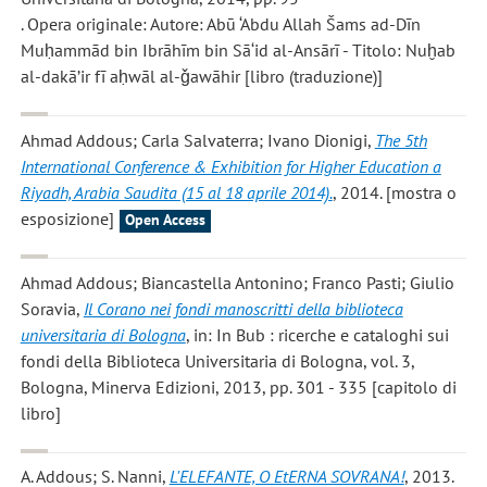
. Opera originale: Autore: Abū ‘Abdu Allah Šams ad-Dīn
Muḥammād bin Ibrāhīm bin Sā‘id al-Ansārī - Titolo: Nuḫab
al-dakā’ir fī aḥwāl al-ǧawāhir [libro (traduzione)]
Ahmad Addous; Carla Salvaterra; Ivano Dionigi
,
The 5th
International Conference & Exhibition for Higher Education a
Riyadh, Arabia Saudita (15 al 18 aprile 2014).
, 2014. [mostra o
esposizione]
Open Access
Ahmad Addous; Biancastella Antonino; Franco Pasti; Giulio
Soravia
,
Il Corano nei fondi manoscritti della biblioteca
universitaria di Bologna
, in: In Bub : ricerche e cataloghi sui
fondi della Biblioteca Universitaria di Bologna, vol. 3,
Bologna, Minerva Edizioni, 2013, pp. 301 - 335 [capitolo di
libro]
A. Addous; S. Nanni
,
L'ELEFANTE, O EtERNA SOVRANA!
, 2013.