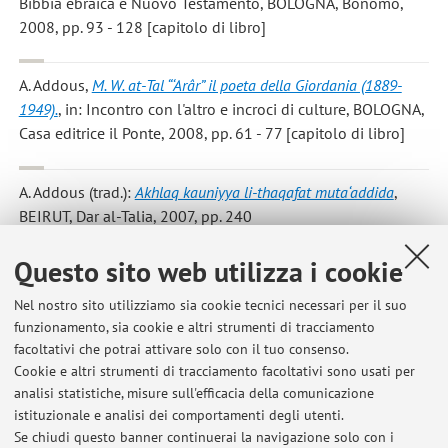
Bibbia ebraica e Nuovo Testamento, BOLOGNA, Bonomo,
2008, pp. 93 - 128 [capitolo di libro]
A. Addous
,
M. W. at-Tal “‘Arâr” il poeta della Giordania (1889-
1949).
, in: Incontro con l'altro e incroci di culture, BOLOGNA,
Casa editrice il Ponte, 2008, pp. 61 - 77 [capitolo di libro]
A. Addous
(trad.):
Akhlaq kauniyya li-thaqafat muta‘addida
,
BEIRUT, Dar al-Talia, 2007, pp. 240
. Opera originale: Autore: P. C. Bori; S. Marchignoli - Titolo:
Questo sito web utilizza i cookie
Per un percorso etico tra culture: testi antichi di traduzione
scritta [libro (traduzione)]
Nel nostro sito utilizziamo sia cookie tecnici necessari per il suo
funzionamento, sia cookie e altri strumenti di tracciamento
facoltativi che potrai attivare solo con il tuo consenso.
1
2
3
4
Cookie e altri strumenti di tracciamento facoltativi sono usati per
analisi statistiche, misure sull'efficacia della comunicazione
istituzionale e analisi dei comportamenti degli utenti.
Pubblicazioni antecedenti il 2004
Se chiudi questo banner continuerai la navigazione solo con i