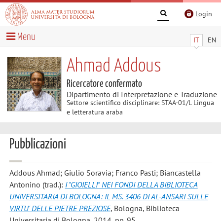
Login
Menu
IT
EN
Ahmad Addous
Ricercatore confermato
Dipartimento di Interpretazione e Traduzione
Settore scientifico disciplinare: STAA-01/L Lingua
e letteratura araba
Pubblicazioni
Addous Ahmad; Giulio Soravia; Franco Pasti; Biancastella
Antonino
(trad.):
I "GIOIELLI" NEI FONDI DELLA BIBLIOTECA
UNIVERSITARIA DI BOLOGNA: IL MS. 3406 DI AL-ANSARI SULLE
VIRTU' DELLE PIETRE PREZIOSE
, Bologna, Biblioteca
Universitaria di Bologna, 2014, pp. 95