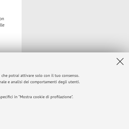
con
lle
i che potrai attivare solo con il tuo consenso.
onale e analisi dei comportamenti degli utenti.
ecifici in "Mostra cookie di profilazione".
I