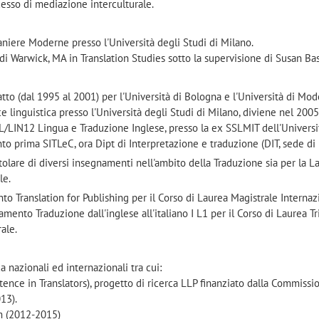
esso di mediazione interculturale.
aniere Moderne presso l'Università degli Studi di Milano.
 di Warwick, MA in Translation Studies sotto la supervisione di Susan Ba
tto (dal 1995 al 2001) per l'Università di Bologna e l'Università di Mo
e linguistica presso l'Università degli Studi di Milano, diviene nel 200
 L/LIN12 Lingua e Traduzione Inglese, presso la ex SSLMIT dell'Universi
o prima SITLeC, ora Dipt di Interpretazione e traduzione (DIT, sede di F
tolare di diversi insegnamenti nell'ambito della Traduzione sia per la L
le.
to Translation for Publishing per il Corso di Laurea Magistrale Internaz
amento Traduzione dall'inglese all'italiano I L1 per il Corso di Laurea T
ale.
 nazionali ed internazionali tra cui:
ence in Translators), progetto di ricerca LLP finanziato dalla Commissi
13).
m (2012-2015)