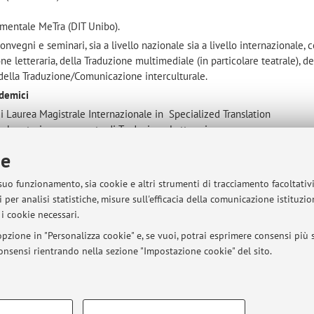
imentale MeTra (DIT Unibo).
vegni e seminari, sia a livello nazionale sia a livello internazionale, 
ne letteraria, della Traduzione multimediale (in particolare teatrale), de
a della Traduzione/Comunicazione interculturale.
ademici
i Laurea Magistrale Internazionale in Specialized Translation
 Laboratorio permanente di Traduzione Letteraria
i Erasmus per le Universita di Swansea e di Warwick (UK).
ie
e Tirocini di Scuola.
 suo funzionamento, sia cookie e altri strumenti di tracciamento facoltativ
 free lance e interpete di trattativa presso associazioni e agenzie di
 per analisi statistiche, misure sull'efficacia della comunicazione istituzi
i cookie necessari.
er case editrici anche con attività di scouting
pzione in "Personalizza cookie" e, se vuoi, potrai esprimere consensi più sp
 consensi rientrando nella sezione "Impostazione cookie" del sito.
glistica).
the Study of English)
COOKIE TECNICI - NECESSAR