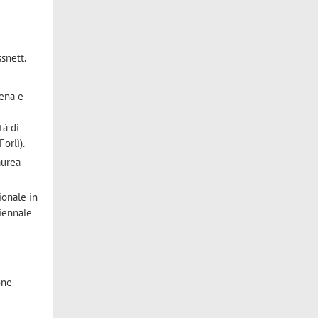
ssnett.
dena e
5
tà di
orlì).
aurea
ionale in
riennale
one