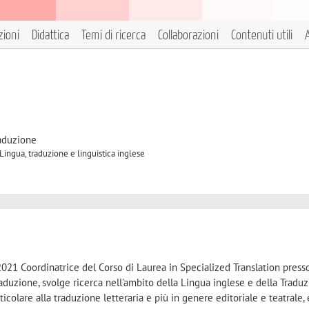
zioni
Didattica
Temi di ricerca
Collaborazioni
Contenuti utili
A
raduzione
Lingua, traduzione e linguistica inglese
2021 Coordinatrice del Corso di Laurea in Specialized Translation presso
duzione, svolge ricerca nell'ambito della Lingua inglese e della Traduz
rticolare alla traduzione letteraria e più in genere editoriale e teatrale, 