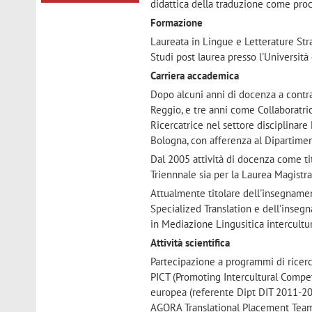
didattica della traduzione come proc
Formazione
Laureata in Lingue e Letterature Str
Studi post laurea presso l'Università
Carriera accademica
Dopo alcuni anni di docenza a contra
Reggio, e tre anni come Collaboratric
Ricercatrice nel settore disciplinare
Bologna, con afferenza al Dipartiment
Dal 2005 attività di docenza come ti
Triennnale sia per la Laurea Magistra
Attualmente titolare dell'insegnamen
Specialized Translation e dell'insegn
in Mediazione Lingusitica intercultur
Attività scientifica
Partecipazione a programmi di ricerca
PICT (Promoting Intercultural Compet
europea (referente Dipt DIT 2011-20
AGORA Translational Placement Tea