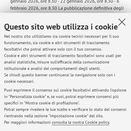
gennaio 2026, ore 8.30 - 22 gennaio 2026, ore 8.30 - 6
febbraio 2026, ore 8.30 La pubblicazione definitiva degli
appelli su Almaesami, con l'indicazione delle Aule di
riferimento (cui seguirà ...
Questo sito web utilizza i cookie
Pubblicato il: 18 ottobre 2023
Nel nostro sito utilizziamo sia cookie tecnici necessari per il suo
funzionamento, sia cookie e altri strumenti di tracciamento
Diritto delle infrastrutture e dei trasporti e Diritto
facoltativi che potrai attivare solo con il tuo consenso.
delle infrastrutture dei trasporti e della mobilità
Cookie e altri strumenti di tracciamento facoltativi sono usati per
sostenibile (Ravenna) - Date appelli sessione
analisi statistiche, misure sull'efficacia della comunicazione
invernale
istituzionale e analisi dei comportamenti degli utenti.
Se chiudi questo banner continuerai la navigazione solo con i
Si comunicano le seguenti le date degli appelli della
cookie necessari.
sessione invernale: - 10 dicembre 2025, ore 11.30 - 7
gennaio 2026, ore 11.30 - 22 gennaio 2026, ore 11.30 - 6
Puoi esprimere il consenso sui cookie facoltativi attivando l'opzione
in "Personalizza cookie" e, se vuoi, potrai esprimere consensi più
febbraio 2026, ore 11.30 La pubblicazione definitiva
specifici in "Mostra cookie di profilazione".
degli appelli su Almaesami, con l'indicazione delle Aule
Potrai sempre rivedere le tue scelte e verificare lo stato dei consensi
di riferimento (cui ...
rientrando nella sezione "Impostazione cookie" del sito.
Pubblicato il: 18 ottobre 2023
Per maggiori informazioni
consulta la nostra Cookie policy
.