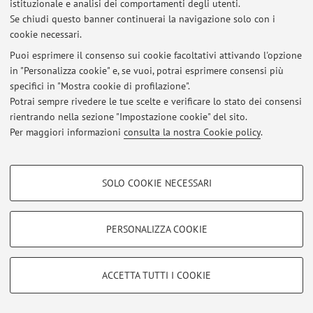
istituzionale e analisi dei comportamenti degli utenti.
Pubblicato il: 30 settembre 2025
Se chiudi questo banner continuerai la navigazione solo con i
cookie necessari.
Lista studenti EM ammessi al TEST del PRECORSO A.A. 24/25
Puoi esprimere il consenso sui cookie facoltativi attivando l'opzione
Pubblicato il: 07 ottobre 2024
in "Personalizza cookie" e, se vuoi, potrai esprimere consensi più
specifici in "Mostra cookie di profilazione".
Lista studenti EM ammessi al TEST del PRECORSO A.A. 23/24
Potrai sempre rivedere le tue scelte e verificare lo stato dei consensi
Pubblicato il: 04 ottobre 2023
rientrando nella sezione "Impostazione cookie" del sito.
Per maggiori informazioni
consulta la nostra Cookie policy
.
Tutti gli avvisi
COOKIE DI PROFILAZIONE - FACOLTATIVI
SOLO COOKIE NECESSARI
Area riservata
Si tratta di cookie utilizzati per analizzare le caratteristiche della navigazione
Accedi tramite
login
per gestire tutti i contenuti del sito.
degli utenti, creare profili in base al loro comportamento sul sito, per analisi
di marketing.
PERSONALIZZA COOKIE
Mostra cookie di profilazione
© 2026 - ALMA MATER STUDIORUM - Università di Bologna - Via
Google/Youtube Video
COOKIE TECNICI - NECESSARI
Zamboni, 33 - 40126 Bologna - Partita IVA: 01131710376
ACCETTA TUTTI I COOKIE
Privacy
|
Note legali
|
Impostazioni Cookie
Facebook
Si tratta di cookie tecnici utilizzati, a titolo esemplificativo, per il corretto
Vimeo
funzionamento del sito, salvare le preferenze di navigazione, per il