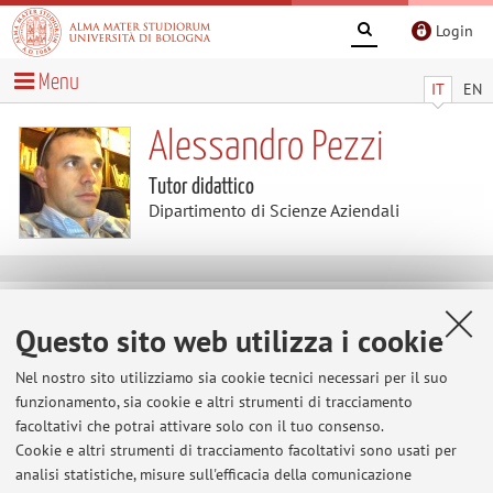
Login
Menu
IT
EN
Alessandro Pezzi
Tutor didattico
Dipartimento di Scienze Aziendali
Contenuti utili
Questo sito web utilizza i cookie
Al momento non sono presenti contenuti.
Nel nostro sito utilizziamo sia cookie tecnici necessari per il suo
funzionamento, sia cookie e altri strumenti di tracciamento
facoltativi che potrai attivare solo con il tuo consenso.
Cookie e altri strumenti di tracciamento facoltativi sono usati per
Ultimi avvisi
analisi statistiche, misure sull'efficacia della comunicazione
Lista studenti EM ammessi al TEST del PRECORSO A.A. 25/26