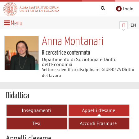
Login
Menu
IT
EN
Anna Montanari
Ricercatrice confermata
Dipartimento di Sociologia e Diritto
dell'Economia
Settore scientifico disciplinare: GIUR-04/A Diritto
del lavoro
Didattica
Insegnamenti
Appelli d'esame
Tesi
Accordi Erasmus+
Appelli d'esame