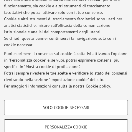
90541 - DIRITTO DELLA SICUREZZA SOCIALE
funzionamento, sia cookie e altri strumenti di tracciamento
E DIRITTO PENALE (C.I.)
facoltativi che potrai attivare solo con il tuo consenso.
Cookie e altri strumenti di tracciamento facoltativi sono usati per
analisi statistiche, misure sull'efficacia della comunicazione
73407 - DIRITTO DELLA SICUREZZA SOCIALE
istituzionale e analisi dei comportamenti degli utenti.
E DIRITTO PENALE (C.I.)
Se chiudi questo banner continuerai la navigazione solo con i
cookie necessari.
Puoi esprimere il consenso sui cookie facoltativi attivando l'opzione
in "Personalizza cookie" e, se vuoi, potrai esprimere consensi più
Ultimi avvisi
specifici in "Mostra cookie di profilazione".
Bando Erasmus 2026/2027 - colloqui
Potrai sempre rivedere le tue scelte e verificare lo stato dei consensi
Pubblicato il: 15 gennaio 2026
rientrando nella sezione "Impostazione cookie" del sito.
Per maggiori informazioni
consulta la nostra Cookie policy
.
Tutti gli avvisi
COOKIE DI PROFILAZIONE - FACOLTATIVI
SOLO COOKIE NECESSARI
Si tratta di cookie utilizzati per analizzare le caratteristiche della navigazione
Area riservata
degli utenti, creare profili in base al loro comportamento sul sito, per analisi
Accedi tramite
login
per gestire tutti i contenuti del sito.
di marketing.
PERSONALIZZA COOKIE
Mostra cookie di profilazione