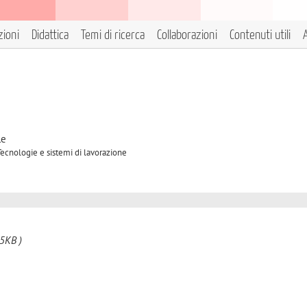
zioni
Didattica
Temi di ricerca
Collaborazioni
Contenuti utili
A
le
Tecnologie e sistemi di lavorazione
5KB )