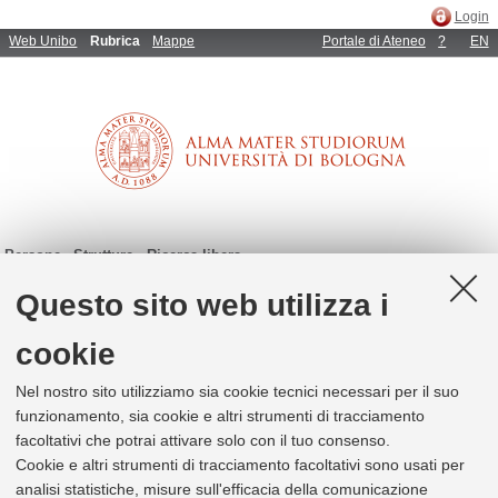
Login
Web Unibo
Rubrica
Mappe
Portale di Ateneo
?
EN
Persone
Strutture
Ricerca libera
Questo sito web utilizza i
cookie
Persone (p.e. Mario Archeologia; Rossi Apos; m.rossi@unibo.it)
Strutture (p.e. Medicina; 051993333; aagg@unibo.it)
Nel nostro sito utilizziamo sia cookie tecnici necessari per il suo
funzionamento, sia cookie e altri strumenti di tracciamento
facoltativi che potrai attivare solo con il tuo consenso.
1
risultati per
Fantazzini Paola
Cookie e altri strumenti di tracciamento facoltativi sono usati per
analisi statistiche, misure sull'efficacia della comunicazione
1
di 1