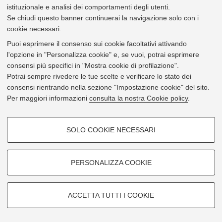
istituzionale e analisi dei comportamenti degli utenti.
14988
Fantazzini, Paola
Se chiudi questo banner continuerai la navigazione solo con i
Professoressa Alma Mater
cookie necessari.
e-mail
paola.fantazzini@unibo.it
Puoi esprimere il consenso sui cookie facoltativi attivando
1
di 1
l'opzione in "Personalizza cookie" e, se vuoi, potrai esprimere
© 2026 - Università di Bologna -
Privacy
|
Impostazioni Cookie
consensi più specifici in "Mostra cookie di profilazione".
Potrai sempre rivedere le tue scelte e verificare lo stato dei
consensi rientrando nella sezione "Impostazione cookie" del sito.
Per maggiori informazioni
consulta la nostra Cookie policy
.
COOKIE DI PROFILAZIONE -
SOLO COOKIE NECESSARI
FACOLTATIVI
Si tratta di cookie utilizzati per analizzare le caratteristiche della
navigazione degli utenti, creare profili in base al loro comportamento sul
PERSONALIZZA COOKIE
sito, per analisi di marketing.
Mostra cookie di profilazione
ACCETTA TUTTI I COOKIE
Google/Youtube Video
COOKIE TECNICI - NECESSARI
Facebook