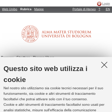
Login
Web Unibo
Rubrica
Mappe
Portale di Ateneo
?
EN
Persone
Strutture
Ricerca libera
Questo sito web utilizza i
cookie
Persone (p.e. Mario Archeologia; Rossi Apos; m.rossi@unibo.it)
Strutture (p.e. Medicina; 051993333; aagg@unibo.it)
Nel nostro sito utilizziamo sia cookie tecnici necessari per il suo
funzionamento, sia cookie e altri strumenti di tracciamento
facoltativi che potrai attivare solo con il tuo consenso.
Cookie e altri strumenti di tracciamento facoltativi sono usati per
© 2026 - Università di Bologna -
Privacy
|
Impostazioni Cookie
analisi statistiche, misure sull'efficacia della comunicazione