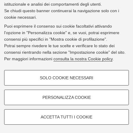
istituzionale e analisi dei comportamenti degli utenti.
Se chiudi questo banner continuerai la navigazione solo con i
cookie necessari.
Puoi esprimere il consenso sui cookie facoltativi attivando
l'opzione in "Personalizza cookie" e, se vuoi, potrai esprimere
consensi più specifici in "Mostra cookie di profilazione".
Potrai sempre rivedere le tue scelte e verificare lo stato dei
consensi rientrando nella sezione "Impostazione cookie" del sito.
Per maggiori informazioni
consulta la nostra Cookie policy
.
COOKIE DI PROFILAZIONE -
SOLO COOKIE NECESSARI
FACOLTATIVI
Si tratta di cookie utilizzati per analizzare le caratteristiche della
navigazione degli utenti, creare profili in base al loro comportamento sul
PERSONALIZZA COOKIE
sito, per analisi di marketing.
Mostra cookie di profilazione
ACCETTA TUTTI I COOKIE
Google/Youtube Video
COOKIE TECNICI - NECESSARI
Facebook