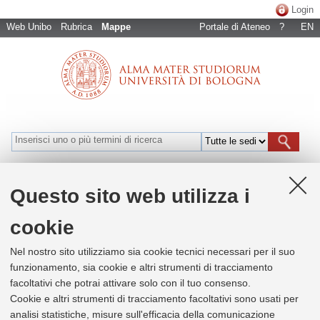
Login
Web Unibo
Rubrica
Mappe
Portale di Ateneo
?
EN
Bologna
Cesena
Forlì
Ravenna
Rimini
Naviga per luoghi
Questo sito web utilizza i
cookie
+
Nel nostro sito utilizziamo sia cookie tecnici necessari per il suo
−
funzionamento, sia cookie e altri strumenti di tracciamento
facoltativi che potrai attivare solo con il tuo consenso.
×
Dipartimento di Scienze Mediche e
Cookie e altri strumenti di tracciamento facoltativi sono usati per
Chirurgiche
analisi statistiche, misure sull'efficacia della comunicazione