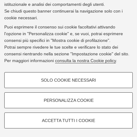
istituzionale e analisi dei comportamenti degli utenti.
Viale Filopanti 22 - 40126 Bologna
Se chiudi questo banner continuerai la navigazione solo con i
cookie necessari.
Mostra su
Google Maps
Puoi esprimere il consenso sui cookie facoltativi attivando
l'opzione in "Personalizza cookie" e, se vuoi, potrai esprimere
consensi più specifici in "Mostra cookie di profilazione".
Potrai sempre rivedere le tue scelte e verificare lo stato dei
consensi rientrando nella sezione "Impostazione cookie" del sito.
Per maggiori informazioni
consulta la nostra Cookie policy
.
COOKIE DI PROFILAZIONE -
SOLO COOKIE NECESSARI
FACOLTATIVI
Si tratta di cookie utilizzati per analizzare le caratteristiche della
navigazione degli utenti, creare profili in base al loro comportamento sul
PERSONALIZZA COOKIE
sito, per analisi di marketing.
Mostra cookie di profilazione
ACCETTA TUTTI I COOKIE
Google/Youtube Video
Leaflet
| ©
OpenStreetMap
contributors
COOKIE TECNICI - NECESSARI
© 2026 - Università di Bologna -
Privacy
|
Impostazioni Cookie
Facebook