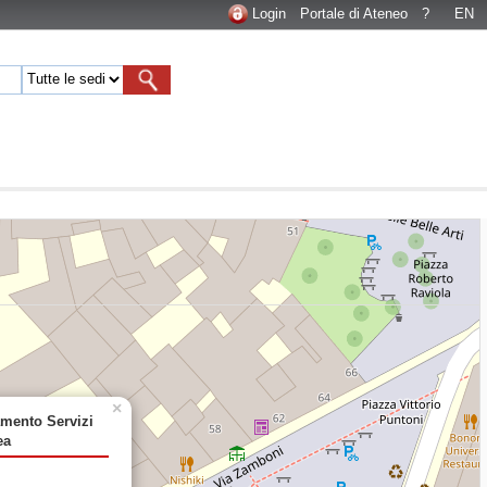
Login
Portale di Ateneo
?
EN
×
amento Servizi
ea