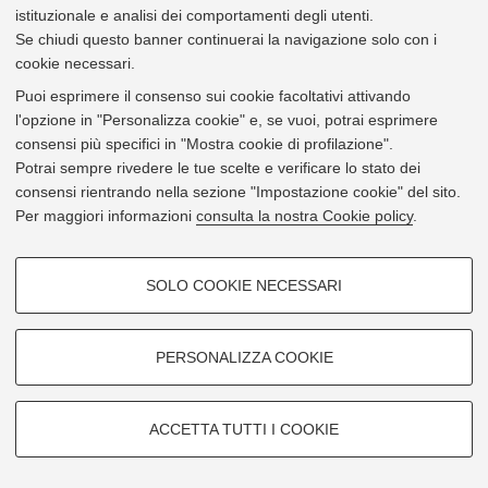
istituzionale e analisi dei comportamenti degli utenti.
Via dell'Università 50 - 47521 Cesena
Se chiudi questo banner continuerai la navigazione solo con i
cookie necessari.
Mostra su
Google Maps
Puoi esprimere il consenso sui cookie facoltativi attivando
l'opzione in "Personalizza cookie" e, se vuoi, potrai esprimere
consensi più specifici in "Mostra cookie di profilazione".
Potrai sempre rivedere le tue scelte e verificare lo stato dei
consensi rientrando nella sezione "Impostazione cookie" del sito.
Per maggiori informazioni
consulta la nostra Cookie policy
.
COOKIE DI PROFILAZIONE -
SOLO COOKIE NECESSARI
FACOLTATIVI
Si tratta di cookie utilizzati per analizzare le caratteristiche della
navigazione degli utenti, creare profili in base al loro comportamento sul
PERSONALIZZA COOKIE
sito, per analisi di marketing.
Mostra cookie di profilazione
ACCETTA TUTTI I COOKIE
Google/Youtube Video
Leaflet
| ©
OpenStreetMap
contributors
COOKIE TECNICI - NECESSARI
© 2026 - Università di Bologna -
Privacy
|
Impostazioni Cookie
Facebook