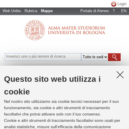
Login
Web Unibo
Rubrica
Mappe
Portale di Ateneo
?
EN
Bologna
Cesena
Forlì
Ravenna
Rimini
Naviga per luoghi
Questo sito web utilizza i
cookie
+
Nel nostro sito utilizziamo sia cookie tecnici necessari per il suo
−
funzionamento, sia cookie e altri strumenti di tracciamento
facoltativi che potrai attivare solo con il tuo consenso.
Cookie e altri strumenti di tracciamento facoltativi sono usati per
×
Dipartimento di Matematica
analisi statistiche, misure sull'efficacia della comunicazione