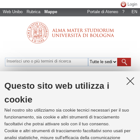
Login
Web Unibo
Rubrica
Mappe
Portale di Ateneo
?
EN
Bologna
Cesena
Forlì
Ravenna
Rimini
Naviga per luoghi
Questo sito web utilizza i
cookie
+
Nel nostro sito utilizziamo sia cookie tecnici necessari per il suo
−
funzionamento, sia cookie e altri strumenti di tracciamento
facoltativi che potrai attivare solo con il tuo consenso.
Cookie e altri strumenti di tracciamento facoltativi sono usati per
×
Dipartimento di Scienze Aziendali
analisi statistiche, misure sull'efficacia della comunicazione