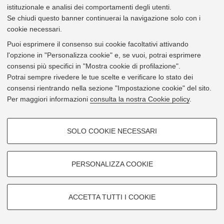
istituzionale e analisi dei comportamenti degli utenti.
Via Angherà 22 - 47900 Rimini
Se chiudi questo banner continuerai la navigazione solo con i
cookie necessari.
Mostra su
Google Maps
Puoi esprimere il consenso sui cookie facoltativi attivando
l'opzione in "Personalizza cookie" e, se vuoi, potrai esprimere
consensi più specifici in "Mostra cookie di profilazione".
Potrai sempre rivedere le tue scelte e verificare lo stato dei
consensi rientrando nella sezione "Impostazione cookie" del sito.
Per maggiori informazioni
consulta la nostra Cookie policy
.
COOKIE DI PROFILAZIONE -
SOLO COOKIE NECESSARI
FACOLTATIVI
Si tratta di cookie utilizzati per analizzare le caratteristiche della
navigazione degli utenti, creare profili in base al loro comportamento sul
PERSONALIZZA COOKIE
sito, per analisi di marketing.
Mostra cookie di profilazione
ACCETTA TUTTI I COOKIE
Google/Youtube Video
Leaflet
| ©
OpenStreetMap
contributors
COOKIE TECNICI - NECESSARI
© 2026 - Università di Bologna -
Privacy
|
Impostazioni Cookie
Facebook